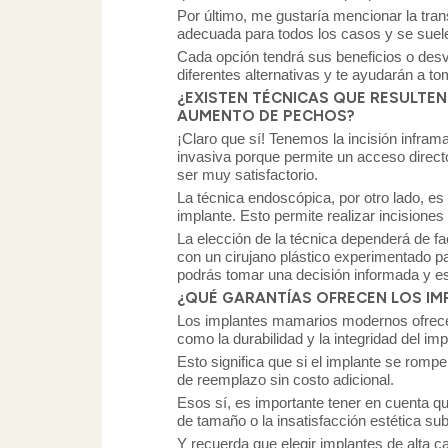
Por último, me gustaría mencionar la trans
adecuada para todos los casos y se suel
Cada opción tendrá sus beneficios o desve
diferentes alternativas y te ayudarán a t
¿EXISTEN TÉCNICAS QUE RESULTE
AUMENTO DE PECHOS?
¡Claro que sí! Tenemos la incisión infram
invasiva porque permite un acceso directo 
ser muy satisfactorio.
La técnica endoscópica, por otro lado, es
implante. Esto permite realizar incision
La elección de la técnica dependerá de fa
con un cirujano plástico experimentado pa
podrás tomar una decisión informada y est
¿QUÉ GARANTÍAS OFRECEN LOS IM
Los implantes mamarios modernos ofrecen 
como la durabilidad y la integridad del imp
Esto significa que si el implante se romp
de reemplazo sin costo adicional.
Esos sí, es importante tener en cuenta 
de tamaño o la insatisfacción estética sub
Y recuerda que elegir implantes de alta c