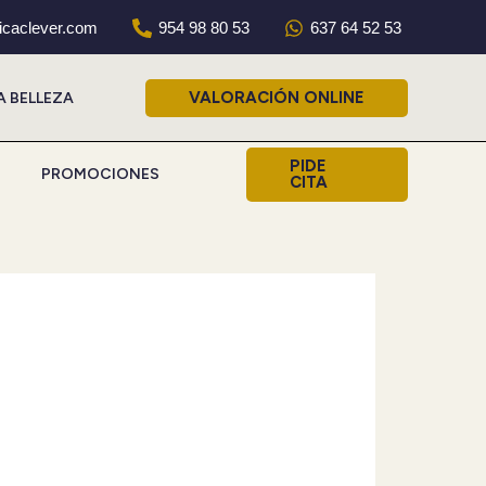
nicaclever.com
954 98 80 53
637 64 52 53
VALORACIÓN ONLINE
A BELLEZA
PIDE
PROMOCIONES
CITA