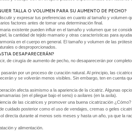
LQUIER TALLA O VOLUMEN PARA SU AUMENTO DE PECHO?
discutir y expresar tus preferencias en cuanto al tamaño y volumen 
rios factores antes de tomar una determinación final.
aria existente pueden influir en el tamaño y volumen que se consider
u piel, la cantidad de tejido mamario y otras características para ayud
 armonía en el cuerpo en general. El tamaño y volumen de las prótesi
naturales o desproporcionados.
ASTIA DESAPARECERÁN?
cir, de cirugía de aumento de pecho, no desaparecerán por completo,
s pasarán por un proceso de curación natural. Al principio, las cicatr
ecerán y se volverán menos visibles. Sin embargo, ten en cuenta qu
la operación afecta asimismo a la apariencia de la cicatriz. Algunas op
ramamarias (en el pliegue bajo el seno) o axilares (en la axila).
ariencia de las cicatrices y promover una buena cicatrización ¿Cómo?
 de cuidado posterior como el uso de vendajes, cremas o geles cica
ol directa durante al menos seis meses y hasta un año, ya que la rad
tación y alimentación.