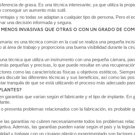
ferencia de grasa. Es una técnica interesante, ya que utiliza la propi
e conseguir un aumento más sutil.
ntajas y no todas se adaptan a cualquier tipo de persona. Pero el eq
omar una decisión informada y segura.
N MENOS INVASIVAS QUE OTRAS O CON UN GRADO DE CO
amaria: es una técnica común en la cual se realiza una pequeña incis
al área de trabajo y proporciona una buena visibilidad durante la cir
 una técnica que utiliza un instrumento con una pequeña cámara, para g
es más pequeñas y precisas, lo que puede resultar en una recuperaci
ctores como las características físicas u objetivos estéticos. Siemp
ra discutir las diferentes técnicas y sus beneficios, así como las p
ar tranquila de que se está utilizando el proceso más adecuado para 
PLANTES?
garantías que varían según el fabricante y el tipo de implante. En g
lante.
e o presenta problemas relacionados con la fabricación, es probable q
que las garantías no cubren necesariamente todos los problemas rel
jetiva. Además, las garantías pueden variar según el país y la legislac
alidad y trabajar con un cirujano plástico experimentado son factores 