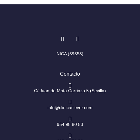
I
F
n
a
s
c
t
e
NICA (59553)
a
b
g
o
r
o
Contacto
a
k
m
-
f
C/ Juan de Mata Carriazo 5 (Sevilla)
info@clinicaclever.com
954 98 80 53