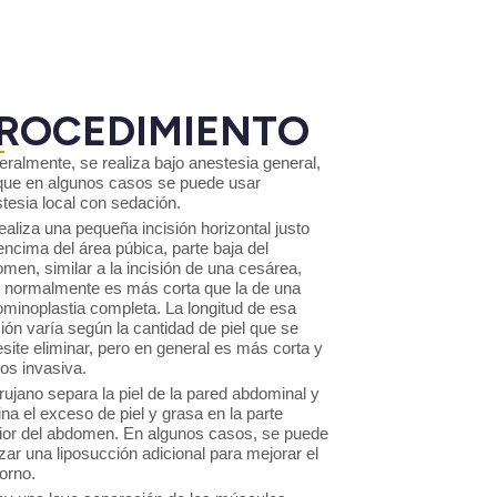
ROCEDIMIENTO
ralmente, se realiza bajo anestesia general,
ue en algunos casos se puede usar
tesia local con sedación.
ealiza una pequeña incisión horizontal justo
encima del área púbica, parte baja del
men, similar a la incisión de una cesárea,
 normalmente es más corta que la de una
minoplastia completa. La longitud de esa
sión varía según la cantidad de piel que se
site eliminar, pero en general es más corta y
s invasiva.
irujano separa la piel de la pared abdominal y
ina el exceso de piel y grasa en la parte
rior del abdomen. En algunos casos, se puede
izar una liposucción adicional para mejorar el
orno.