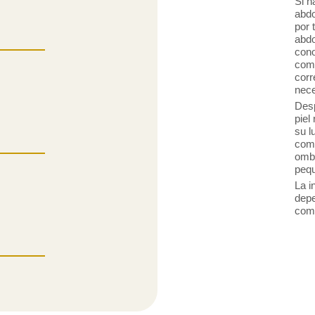
Si h
abdo
por 
abd
cono
comú
corr
nece
Desp
piel
su l
comp
ombl
pequ
La i
depe
com