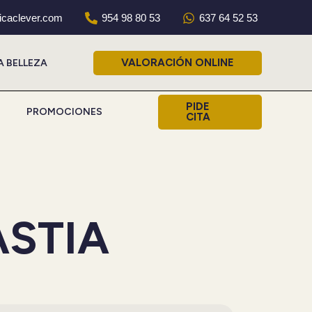
nicaclever.com
954 98 80 53
637 64 52 53
VALORACIÓN ONLINE
A BELLEZA
PIDE
PROMOCIONES
CITA
STIA