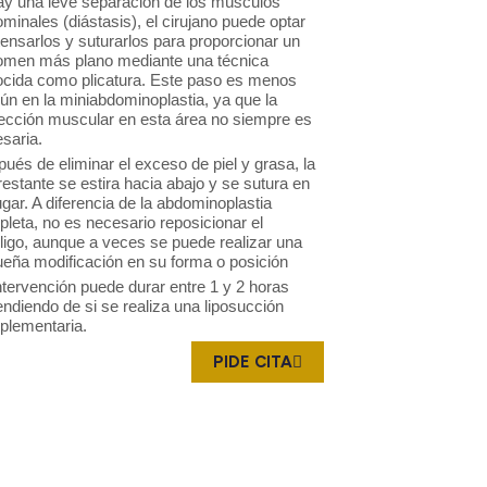
ay una leve separación de los músculos
minales (diástasis), el cirujano puede optar
tensarlos y suturarlos para proporcionar un
omen más plano mediante una técnica
cida como plicatura. Este paso es menos
n en la miniabdominoplastia, ya que la
ección muscular en esta área no siempre es
saria.
ués de eliminar el exceso de piel y grasa, la
 restante se estira hacia abajo y se sutura en
ugar. A diferencia de la abdominoplastia
leta, no es necesario reposicionar el
igo, aunque a veces se puede realizar una
eña modificación en su forma o posición
ntervención puede durar entre 1 y 2 horas
ndiendo de si se realiza una liposucción
plementaria.
PIDE CITA