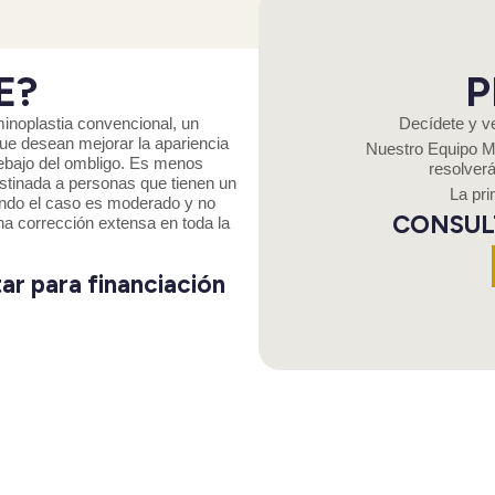
E?
P
inoplastia convencional, un
Decídete y v
ue desean mejorar la apariencia
Nuestro Equipo Mé
debajo del ombligo. Es menos
resolver
stinada a personas que tienen un
La pri
ando el caso es moderado y no
CONSUL
na corrección extensa en toda la
ar para financiación