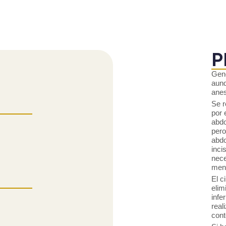
P
Gene
aunq
anes
Se r
por 
abdo
pero
abdo
inci
nece
meno
El c
elim
infe
real
cont