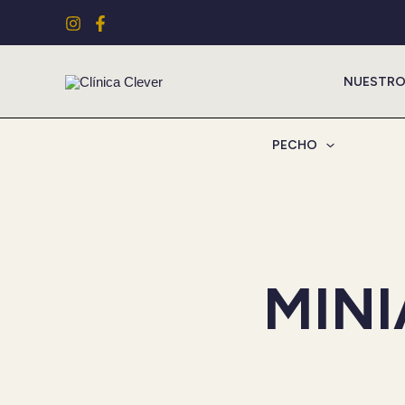
Ir
al
contenido
NUESTRO
PECHO
MIN