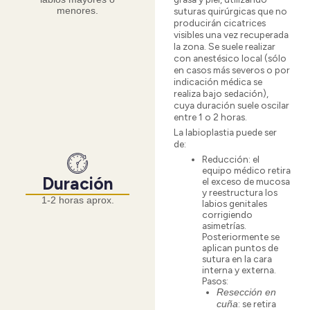
menores.
suturas quirúrgicas que no
producirán cicatrices
visibles una vez recuperada
la zona. Se suele realizar
con anestésico local (sólo
en casos más severos o por
indicación médica se
realiza bajo sedación),
cuya duración suele oscilar
entre 1 o 2 horas.
La labioplastia puede ser
de:
Reducción
: el
equipo médico retira
Duración
el exceso de mucosa
y reestructura los
1-2 horas aprox.
labios genitales
corrigiendo
asimetrías.
Posteriormente se
aplican puntos de
sutura en la cara
interna y externa.
Pasos:
Resección en
: se retira
cuña