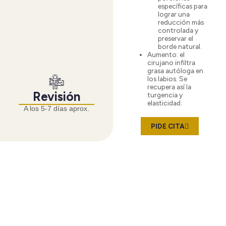
específicas para
lograr una
reducción más
controlada y
preservar el
borde natural.
Aumento
: el
cirujano infiltra
grasa autóloga en
los labios. Se
recupera así la
Revisión
turgencia y
elasticidad.
A los 5-7 días aprox.
PIDE CITA