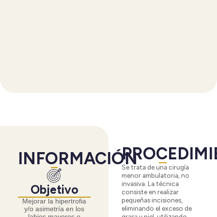
PROCEDIMI
INFORMACIÓN
Se trata de una cirugía
menor ambulatoria, no
invasiva. La técnica
Objetivo
consiste en realizar
pequeñas incisiones,
Mejorar la hipertrofia
eliminando el exceso de
y/o asimetría en los
grasa y piel, utilizando
labios mayores o