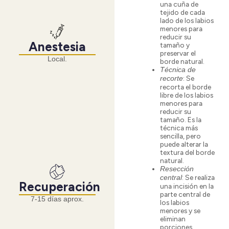
una cuña de
tejido de cada
lado de los labios
menores para
reducir su
Anestesia
tamaño y
preservar el
Local.
borde natural.
Técnica de
: Se
recorte
recorta el borde
libre de los labios
menores para
reducir su
tamaño. Es la
técnica más
sencilla, pero
puede alterar la
textura del borde
natural.
Resección
: Se realiza
central
Recuperación
una incisión en la
parte central de
7-15 días aprox.
los labios
menores y se
eliminan
porciones