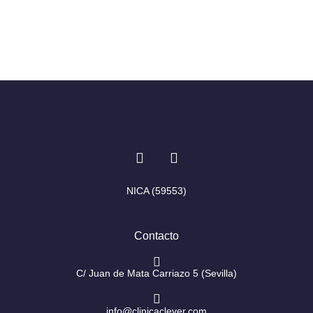
I
F
n
a
s
c
t
e
NICA (59553)
a
b
g
o
r
o
Contacto
a
k
m
-
f
C/ Juan de Mata Carriazo 5 (Sevilla)
info@clinicaclever.com