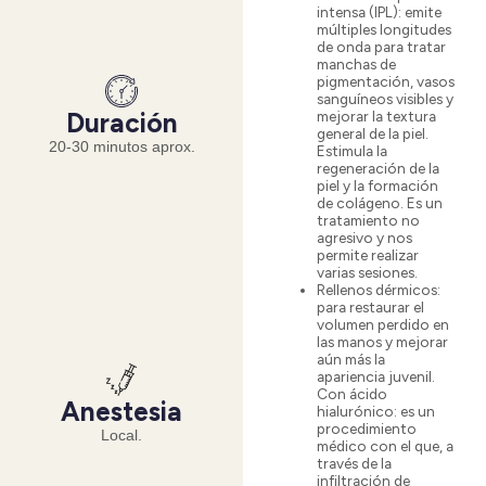
intensa (IPL)
: emite
múltiples longitudes
de onda para tratar
manchas de
pigmentación, vasos
sanguíneos visibles y
mejorar la textura
Duración
general de la piel.
20-30 minutos aprox.
Estimula la
regeneración de la
piel y la formación
de colágeno. Es un
tratamiento no
agresivo y nos
permite realizar
varias sesiones.
Rellenos dérmicos
:
para restaurar el
volumen perdido en
las manos y mejorar
aún más la
apariencia juvenil.
Con ácido
Anestesia
hialurónico: es un
procedimiento
Local.
médico con el que, a
través de la
infiltración de