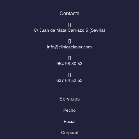
a
b
g
o
r
o
Contacto
a
k
m
-
f
C/ Juan de Mata Carriazo 5 (Sevilla)
info@clinicaclever.com
954 98 80 53
637 64 52 53
Servicios
Pecho
Facial
Corporal