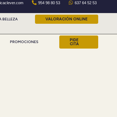
nicaclever.com
954 98 80 53
637 64 52 53
VALORACIÓN ONLINE
A BELLEZA
PIDE
PROMOCIONES
CITA