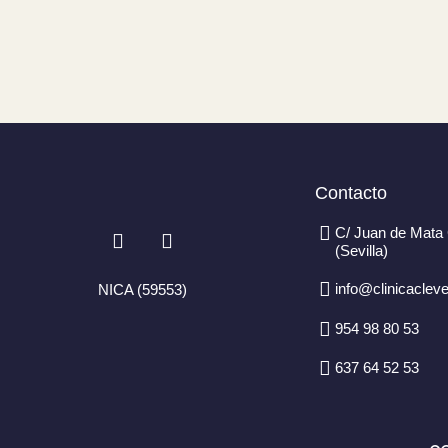
Contacto
I
F
C/ Juan de Mata 
n
a
(Sevilla)
s
c
t
e
info@clinicaclev
NICA (59553)
a
b
g
o
954 98 80 53
r
o
a
k
637 64 52 53
m
-
f