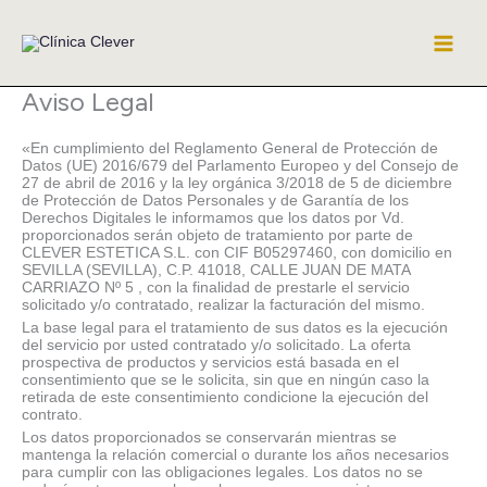
Ir
al
contenido
Aviso Legal
«En cumplimiento del Reglamento General de Protección de
Datos (UE) 2016/679 del Parlamento Europeo y del Consejo de
27 de abril de 2016 y la ley orgánica 3/2018 de 5 de diciembre
de Protección de Datos Personales y de Garantía de los
Derechos Digitales le informamos que los datos por Vd.
proporcionados serán objeto de tratamiento por parte de
CLEVER ESTETICA S.L. con CIF B05297460, con domicilio en
SEVILLA (SEVILLA), C.P. 41018, CALLE JUAN DE MATA
CARRIAZO Nº 5 , con la finalidad de prestarle el servicio
solicitado y/o contratado, realizar la facturación del mismo.
La base legal para el tratamiento de sus datos es la ejecución
del servicio por usted contratado y/o solicitado. La oferta
prospectiva de productos y servicios está basada en el
consentimiento que se le solicita, sin que en ningún caso la
retirada de este consentimiento condicione la ejecución del
contrato.
Los datos proporcionados se conservarán mientras se
mantenga la relación comercial o durante los años necesarios
para cumplir con las obligaciones legales. Los datos no se