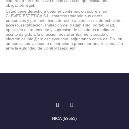
cederán a terceros salvo en los casos en que exista una
obligación legal.
Usted tiene derecho a obtener confirmación sobre si en
CLEVER ESTETICA S.L. estamos tratando sus datos
personales y por tanto tiene derecho a ejercer sus derechos de
acceso, rectificación, limitación del tratamiento, portabilidad,
oposición al tratamiento y supresión de sus datos mediante
escrito dirigido a la dirección postal arriba mencionada o
electrónica info@clinicaclever.com, adjuntando copia del DNI en
ambos casos, así como el derecho a presentar una reclamación
ante la Autoridad de Control (aepd.es)
I
F
n
a
s
c
t
e
NICA (59553)
a
b