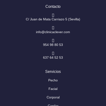
g
o
r
o
Contacto
a
k
m
-
f
C/ Juan de Mata Carriazo 5 (Sevilla)
info@clinicaclever.com
954 98 80 53
637 64 52 53
Servicios
Pecho
Facial
Corporal
Capilar