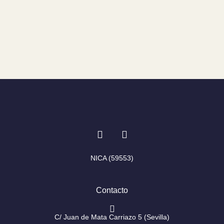
I
F
n
a
s
c
t
e
NICA (59553)
a
b
g
o
r
o
Contacto
a
k
m
-
f
C/ Juan de Mata Carriazo 5 (Sevilla)