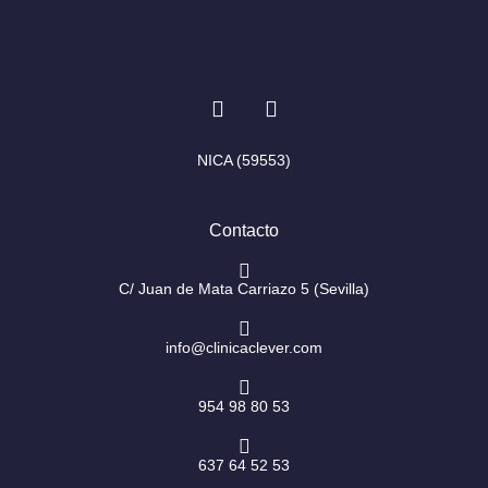
I
F
n
a
s
c
t
e
NICA (59553)
a
b
g
o
r
o
Contacto
a
k
m
-
f
C/ Juan de Mata Carriazo 5 (Sevilla)
info@clinicaclever.com
954 98 80 53
637 64 52 53