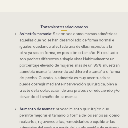
Tratamientos relacionados
Asimetría mamaria
:
Se conoce como mamas asimétricas
aquellas que no se han desarrollado de forma normal e
iguales, quedando afectada una de ellas respecto a la
otra ya sea en forma, en posición o tamaño. El resultado
son pechos diferentes a simple vista Habitualmente un
porcentaje elevado de mujeres, más de un 95%, muestran
asimetría mamaría, teniendo así diferente tamaño o forma
del pecho. Cuando la asimetría es muy acentuada se
puede corregir mediante intervención quirúrgica, bien a
través de la colocación de una prótesis o reduciendo y/o
elevando el tamaño de las mamas.
Aumento de mamas
: procedimiento quirúrgico que
permite mejorar el tamaño o forma de los senos así como
realzarlos, rejuvenecerlos, remodelarlos o equilibrar las
asimetrías del pecho a partir de la colocación de prótesis