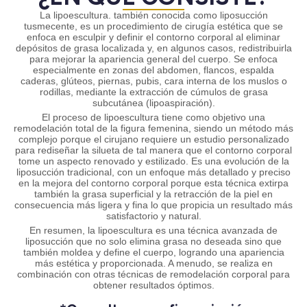
La lipoescultura. también conocida como liposucción
tusmecente, es un procedimiento de cirugía estética que se
enfoca en esculpir y definir el contorno corporal al eliminar
depósitos de grasa localizada y, en algunos casos, redistribuirla
para mejorar la apariencia general del cuerpo. Se enfoca
especialmente en zonas del abdomen, flancos, espalda
caderas, glúteos, piernas, pubis, cara interna de los muslos o
rodillas, mediante la extracción de cúmulos de grasa
subcutánea (lipoaspiración).
El proceso de lipoescultura tiene como objetivo una
remodelación total de la figura femenina, siendo un método más
complejo porque el cirujano requiere un estudio personalizado
para rediseñar la silueta de tal manera que el contorno corporal
tome un aspecto renovado y estilizado. Es una evolución de la
liposucción tradicional, con un enfoque más detallado y preciso
en la mejora del contorno corporal porque esta técnica extirpa
también la grasa superficial y la retracción de la piel en
consecuencia más ligera y fina lo que propicia un resultado más
satisfactorio y natural.
En resumen, la lipoescultura es una técnica avanzada de
liposucción que no solo elimina grasa no deseada sino que
también moldea y define el cuerpo, logrando una apariencia
más estética y proporcionada. A menudo, se realiza en
combinación con otras técnicas de remodelación corporal para
obtener resultados óptimos.