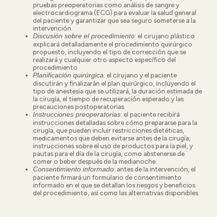
pruebas preoperatorias como análisis de sangre y
electrocardiograma (ECG) para evaluar la salud general
del paciente y garantizar que sea seguro someterse a la
intervención.
:
el cirujano plástico
Discusión sobre el procedimiento
explicará detalladamente el procedimiento quirúrgico
propuesto, incluyendo el tipo de corrección que se
realizará y cualquier otro aspecto específico del
procedimiento.
: el cirujano y el paciente
Planificación quirúrgica
discutirán y finalizarán el plan quirúrgico, incluyendo el
tipo de anestesia que se utilizará, la duración estimada de
la cirugía, el tiempo de recuperación esperado y las
precauciones postoperatorias.
:
el paciente recibirá
Instrucciones preoperatorias
instrucciones detalladas sobre cómo prepararse para la
cirugía, que pueden incluir restricciones dietéticas,
medicamentos que deben evitarse antes de la cirugía,
instrucciones sobre el uso de productos para la piel, y
pautas para el día de la cirugía, como abstenerse de
comer o beber después de la medianoche.
:
antes de la intervención, el
Consentimiento informado
paciente firmará un formulario de consentimiento
informado en el que se detallan los riesgos y beneficios
del procedimiento, así como las alternativas disponibles.