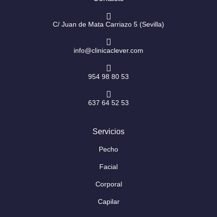
a
k
m
-
f
C/ Juan de Mata Carriazo 5 (Sevilla)
info@clinicaclever.com
954 98 80 53
637 64 52 53
Servicios
Pecho
Facial
Corporal
Capilar