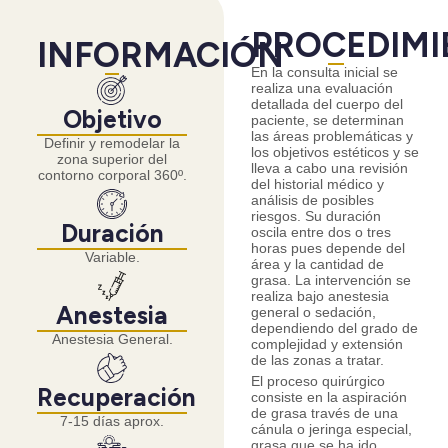
PROCEDIMI
INFORMACIÓN
En la consulta inicial se
realiza una evaluación
detallada del cuerpo del
Objetivo
paciente, se determinan
las áreas problemáticas y
Definir y remodelar la
los objetivos estéticos y se
zona superior del
lleva a cabo una revisión
contorno corporal 360º.
del historial médico y
análisis de posibles
riesgos. Su duración
Duración
oscila entre dos o tres
horas pues depende del
Variable.
área y la cantidad de
grasa. La intervención se
realiza bajo anestesia
Anestesia
general o sedación,
dependiendo del grado de
Anestesia General.
complejidad y extensión
de las zonas a tratar.
El proceso quirúrgico
Recuperación
consiste en la aspiración
de grasa través de una
7-15 días aprox.
cánula o jeringa especial,
grasa que se ha ido