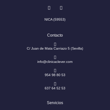
I
F
n
a
s
c
t
e
NICA (59553)
a
b
g
o
r
o
Contacto
a
k
m
-
f
C/ Juan de Mata Carriazo 5 (Sevilla)
info@clinicaclever.com
954 98 80 53
637 64 52 53
Servicios