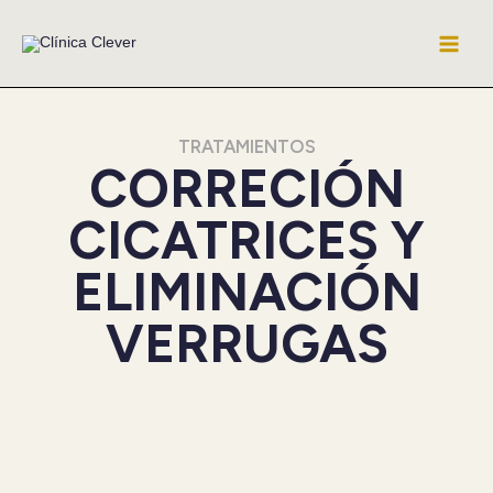
Ir
al
contenido
TRATAMIENTOS
CORRECIÓN
CICATRICES Y
ELIMINACIÓN
VERRUGAS