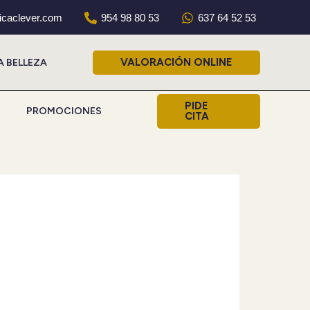
nicaclever.com
954 98 80 53
637 64 52 53
VALORACIÓN ONLINE
A BELLEZA
PIDE
PROMOCIONES
CITA