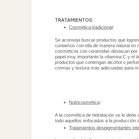
TRATAMIENTOS
:
Cosmética tradicional
:
Se aconseja buscar productos que logren f
contamos con ella de manera natural en nu
cosméticos con ceramidas destacan por s
papel muy importante la vitamina C y el á
productos que contengan alcohol o perfume
cremas y textura más adecuadas para ma
Nutricosmética
:
A la cosmética de hidratación se le debe 
todo aquellos enfocados a la producción d
Tratamientos despigmentantes int