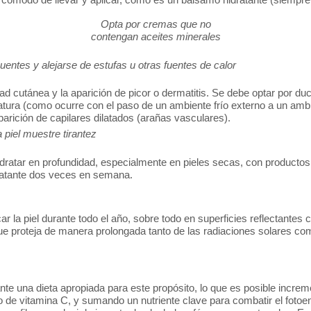
Opta por cremas que no
contengan aceites minerales
uentes y alejarse de estufas u otras fuentes de calor
d cutánea y la aparición de picor o dermatitis. Se debe optar por d
ura (como ocurre con el paso de un ambiente frío externo a un ambie
arición de capilares dilatados (arañas vasculares).
 piel muestre tirantez
hidratar en profundidad, especialmente en pieles secas, con producto
ratante dos veces en semana.
a piel durante todo el año, sobre todo en superficies reflectantes c
que proteja de manera prolongada tanto de las radiaciones solares como
ante una dieta apropiada para este propósito, lo que es posible incr
de vitamina C, y sumando un nutriente clave para combatir el fotoen