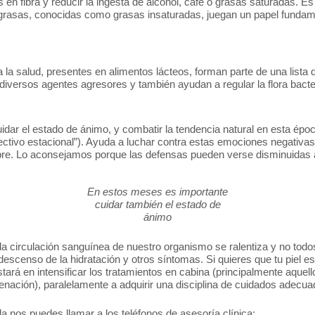
en fibra y reducir la ingesta de alcohol, café o grasas saturadas. Es 
grasas, conocidas como grasas insaturadas, juegan un papel fundamen
la salud, presentes en alimentos lácteos, forman parte de una lista 
diversos agentes agresores y también ayudan a regular la flora bacte
dar el estado de ánimo, y combatir la tendencia natural en esta época
afectivo estacional”). Ayuda a luchar contra estas emociones negativas
 libre. Lo aconsejamos porque las defensas pueden verse disminuidas
En estos meses es importante
cuidar también el estado de
ánimo
 circulación sanguínea de nuestro organismo se ralentiza y no todos l
descenso de la hidratación y otros síntomas. Si quieres que tu piel e
tará en intensificar los tratamientos en cabina (principalmente aquello
enación), paralelamente a adquirir una disciplina de cuidados adecua
 nos puedes llamar a los teléfonos de asesoría clínica: