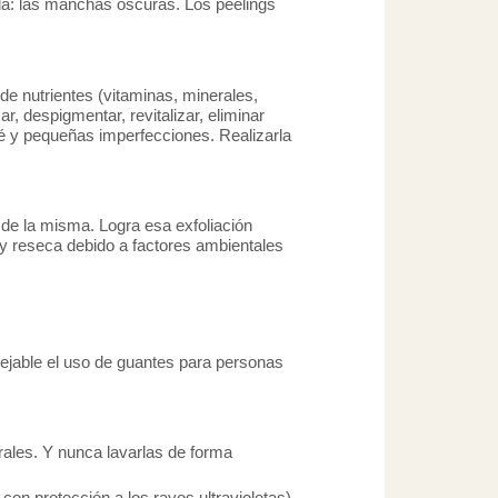
ñada: las manchas oscuras. Los peelings
de nutrientes (vitaminas, minerales,
r, despigmentar, revitalizar, eliminar
cné y pequeñas imperfecciones. Realizarla
n de la misma. Logra esa exfoliación
 y reseca debido a factores ambientales
sejable el uso de guantes para personas
rales. Y nunca lavarlas de forma
con protección a los rayos ultravioletas).