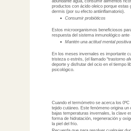
abundante agua, consumir alimentos ricos 
productos con ácido oleico porque estas 
dermis (por su efecto antiinflamatorio).
Consumir probióticos
Estos microorganismos beneficiosos para 
respuesta del sistema inmunológico ante 
Mantén una actitud mental positiva
En los meses invernales es importante cui
tristeza o estrés, (el llamado “trastorno 
deporte y disfrutar del ocio en el tiempo
psicológico.
Cuando el termómetro se acerca los 0ºC la
tejido cutáneo. Este fenómeno origina un 
bajas temperaturas invernales, la clave es
forma de hidratación, regeneración y oxig
la piel del frío.
Recuerda que para resolver cualquier duda