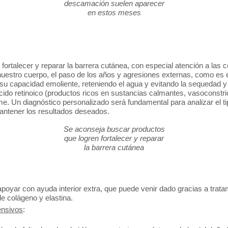
descamación suelen aparecer
en estos meses
ortalecer y reparar la barrera cutánea, con especial atención a las
estro cuerpo, el paso de los años y agresiones externas, como es el f
u capacidad emoliente, reteniendo el agua y evitando la sequedad y
cido retinoico (productos ricos en sustancias calmantes, vasoconstri
. Un diagnóstico personalizado será fundamental para analizar el tipo
ntener los resultados deseados.
Se aconseja buscar productos
que logren fortalecer y reparar
la barrera cutánea
apoyar con ayuda interior extra, que puede venir dado gracias a trat
e colágeno y elastina.
ensivos
: