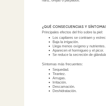
nariz, orejas o párpados.
¿QUÉ CONSECUENCIAS Y SÍNTOMAS 
Principales efectos del frío sobre la piel:
Los capilares se contraen y estre
Baja la irrigación.
Llega menos oxígeno y nutrientes.
Aparecen el hormigueo y el picor.
Se reduce la secreción de glándula
Síntomas más frecuentes:
Sequedad.
Tirantez.
Arrugas.
Irritación.
Descamación.
Deshidratación.