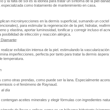
río y la falta de sol es la idónea para tratar un síntoma de la piel da
a especializada como tratamiento de mantenimiento en casa.
aplican microinyecciones en la dermis superficial, sumando un coctel 
nales), para estimular la regeneración de la piel, hidratar, reafirma
eno y elastina, aportar luminosidad, tonificar y corregir incluso el a
a posibilidad de infección y reacción alérgica.
e Diamante
:
ealizar exfoliación intensa de la piel. estimulando la vascularizació
ina imperfecciones, perfecta por tanto para tratar la dermis áspera
e temperatura.
n
ermis como otras prendas, como puede ser la lana. Especialmente acon
la perniosis o el fenómeno de Raynaud.
 al día
contengan aceites minerales y elegir fórmulas con ingredientes natu
l y cómodo de llevar y aplicar, como es un bálsamo hidratante (siempre 