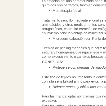
La estación del año caracterizada por el f
químicos son perfectos, tanto en consult
Mesoterapia facial
:
Tratamiento sencillo mediante el cual se 
aminoácidos y otros medicamentos convencio
arrugas finas, estimular creación de colág
en invierno tiene la ventaja de minimizar l
Microdermoabrasión con Punta d
Técnica de peeling mecánico que permite r
segura y homogénea que rejuvenece y elim
como exceso viento o cambios bruscos d
CONSEJOS
:
Protegerse con prendas de algodó
Este tipo de tejidos no irrita tanto la d
con alta sensibilidad al frío para evitar 
Hidratar manos y labios dos veces
Para las manos: optar por cremas que no 
excesiva.
Para los labios: utilizar un producto fáci