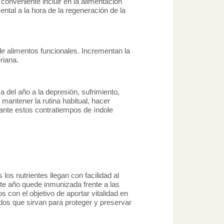
conveniente incluir en la alimentación
tal a la hora de la regeneración de la
de alimentos funcionales. Incrementan la
riana.
 del año a la depresión, sufrimiento,
 mantener la rutina habitual, hacer
 ante estos contratiempos de índole
os nutrientes llegan con facilidad al
ste año quede inmunizada frente a las
s con el objetivo de aportar vitalidad en
dos que sirvan para proteger y preservar