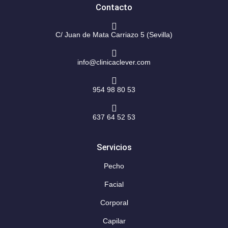
r
o
Contacto
a
k
m
-
f
C/ Juan de Mata Carriazo 5 (Sevilla)
info@clinicaclever.com
954 98 80 53
637 64 52 53
Servicios
Pecho
Facial
Corporal
Capilar