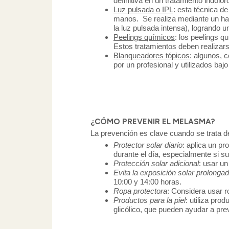
definitiva en un tratamiento indolo
Luz pulsada o IPL
: esta técnica d
manos. Se realiza mediante un haz 
la luz pulsada intensa), logrando 
Peelings químicos
: los peelings q
Estos tratamientos deben realizar
Blanqueadores tópicos
: algunos, 
por un profesional y utilizados bajo
¿CÓMO PREVENIR EL MELASMA?
La prevención es clave cuando se trata
Protector solar diario
: aplica un p
durante el día, especialmente si s
Protección solar adicional
: usar un
Evita la exposición solar prolonga
10:00 y 14:00 horas.
Ropa protectora
: Considera usar r
Productos para la piel
: utiliza pro
glicólico, que pueden ayudar a pre