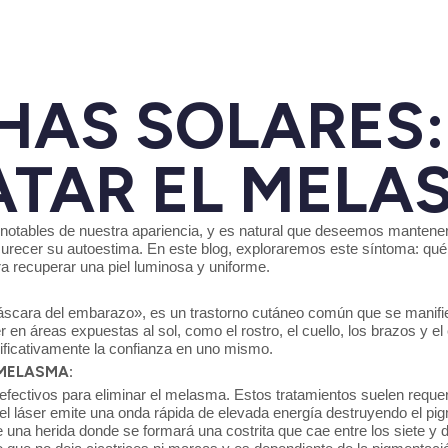
AS SOLARES
ATAR EL MELA
s notables de nuestra apariencia, y es natural que deseemos mantener
recer su autoestima. En este blog, exploraremos este síntoma: qué 
ra recuperar una piel luminosa y uniforme.
scara del embarazo», es un trastorno cutáneo común que se manif
 en áreas expuestas al sol, como el rostro, el cuello, los brazos y e
nificativamente la confianza en uno mismo.
 MELASMA:
efectivos para eliminar el melasma. Estos tratamientos suelen requer
 el láser emite una onda rápida de elevada energía destruyendo el pi
e una herida donde se formará una costrita que cae entre los siete y 