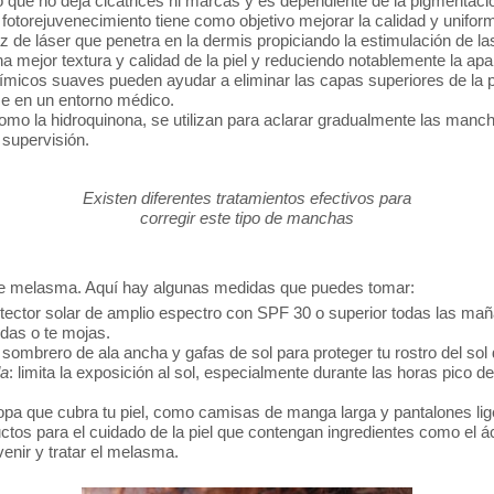
ro que no deja cicatrices ni marcas y es dependiente de la pigmentación
e fotorejuvenecimiento tiene como objetivo mejorar la calidad y unifo
de láser que penetra en la dermis propiciando la estimulación de las
una mejor textura y calidad de la piel y reduciendo notablemente la 
uímicos suaves pueden ayudar a eliminar las capas superiores de la p
se en un entorno médico.
como la hidroquinona, se utilizan para aclarar gradualmente las ma
 supervisión.
Existen diferentes tratamientos efectivos para
corregir este tipo de manchas
 de melasma. Aquí hay algunas medidas que puedes tomar:
rotector solar de amplio espectro con SPF 30 o superior todas las ma
udas o te mojas.
 sombrero de ala ancha y gafas de sol para proteger tu rostro del sol 
da
: limita la exposición al sol, especialmente durante las horas pico de
opa que cubra tu piel, como camisas de manga larga y pantalones lig
ductos para el cuidado de la piel que contengan ingredientes como el ác
venir y tratar el melasma.