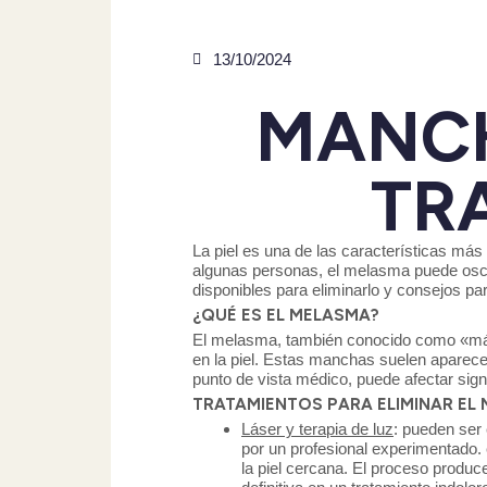
13/10/2024
MANCH
TR
La piel es una de las características má
algunas personas, el melasma puede oscu
disponibles para eliminarlo y consejos pa
¿QUÉ ES EL MELASMA?
El melasma, también conocido como «má
en la piel. Estas manchas suelen aparecer
punto de vista médico, puede afectar sig
TRATAMIENTOS PARA ELIMINAR EL
Láser y terapia de luz
: pueden ser 
por un profesional experimentado.
la piel cercana. El proceso produc