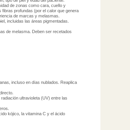
, tipo de piel y edad del paciente.
rmidad de zonas como cara, cuello y
 fibras profundas (por el calor que genera
apariencia de marcas y melasmas.
iel, incluidas las áreas pigmentadas.
nchas de melasma. Deben ser recetados
ñanas, incluso en días nublados. Reaplica
directo.
 radiación ultravioleta (UV) entre las
eros.
ido kójico, la vitamina C y el ácido