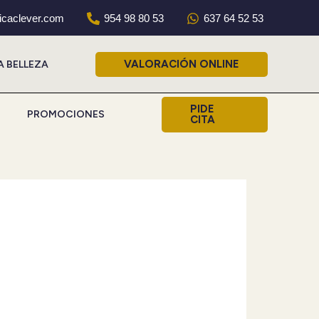
nicaclever.com
954 98 80 53
637 64 52 53
VALORACIÓN ONLINE
A BELLEZA
PIDE
PROMOCIONES
CITA