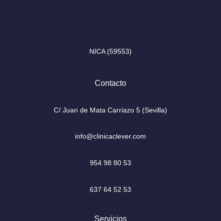
I
F
n
a
s
c
t
e
NICA (59553)
a
b
g
o
r
o
Contacto
a
k
m
-
f
C/ Juan de Mata Carriazo 5 (Sevilla)
info@clinicaclever.com
954 98 80 53
637 64 52 53
Servicios