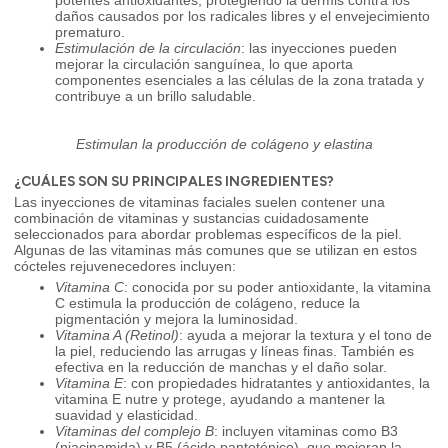
potentes antioxidantes, protegiendo la dermis contra los
daños causados por los radicales libres y el envejecimiento
prematuro.
Estimulación de la circulación
: las inyecciones pueden
mejorar la circulación sanguínea, lo que aporta
componentes esenciales a las células de la zona tratada y
contribuye a un brillo saludable.
Estimulan la producción de colágeno y elastina
¿CUÁLES SON SU PRINCIPALES INGREDIENTES?
Las inyecciones de vitaminas faciales suelen contener una
combinación de vitaminas y sustancias cuidadosamente
seleccionados para abordar problemas específicos de la piel.
Algunas de las vitaminas más comunes que se utilizan en estos
cócteles rejuvenecedores incluyen:
Vitamina C
: conocida por su poder antioxidante, la vitamina
C estimula la producción de colágeno, reduce la
pigmentación y mejora la luminosidad.
Vitamina A (Retinol)
: ayuda a mejorar la textura y el tono de
la piel, reduciendo las arrugas y líneas finas. También es
efectiva en la reducción de manchas y el daño solar.
Vitamina E
: con propiedades hidratantes y antioxidantes, la
vitamina E nutre y protege, ayudando a mantener la
suavidad y elasticidad.
Vitaminas del complejo B
: incluyen vitaminas como B3
(niacinamida) y B5 (ácido pantoténico), que mejoran la