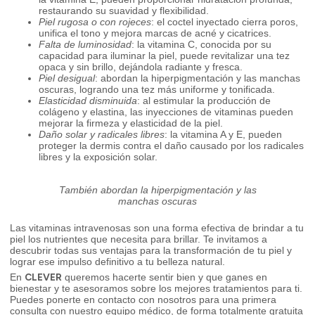
restaurando su suavidad y flexibilidad.
Piel rugosa o con rojeces
: el coctel inyectado cierra poros,
unifica el tono y mejora marcas de acné y cicatrices.
Falta de luminosidad
: la vitamina C, conocida por su
capacidad para iluminar la piel, puede revitalizar una tez
opaca y sin brillo, dejándola radiante y fresca.
Piel desigual
: abordan la hiperpigmentación y las manchas
oscuras, logrando una tez más uniforme y tonificada.
Elasticidad disminuida
: al estimular la producción de
colágeno y elastina, las inyecciones de vitaminas pueden
mejorar la firmeza y elasticidad de la piel.
Daño solar y radicales libres
: la vitamina A y E, pueden
proteger la dermis contra el daño causado por los radicales
libres y la exposición solar.
También abordan la hiperpigmentación y las
manchas oscuras
Las vitaminas intravenosas son una forma efectiva de brindar a tu
piel los nutrientes que necesita para brillar. Te invitamos a
descubrir todas sus ventajas para la transformación de tu piel y
lograr ese impulso definitivo a tu belleza natural.
CLEVER
En
queremos hacerte sentir bien y que ganes en
bienestar y te asesoramos sobre los mejores tratamientos para ti.
Puedes ponerte en contacto con nosotros para una primera
consulta con nuestro equipo médico, de forma totalmente gratuita