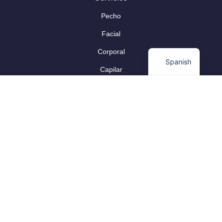
Pecho
Facial
Corporal
Spanish
Capilar
Información Legal
Aviso Legal
Protección de Datos
Política de Privacidad
Política de Cookies
Declaración de accesibilidad
COPYRIGHT © 2026 – CLÍNICA CLEVER