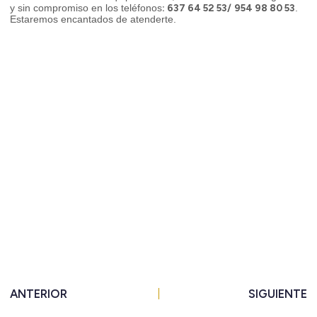
: 637 64 52 53/
954 98 80 53
y sin compromiso en los teléfonos
.
Estaremos encantados de atenderte.
Ant
S
ANTERIOR
SIGUIENTE