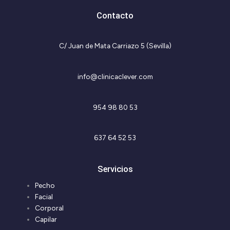
r
o
a
k
Contacto
m
-
f
C/ Juan de Mata Carriazo 5 (Sevilla)
info@clinicaclever.com
954 98 80 53
637 64 52 53
Servicios
Pecho
Facial
Corporal
Capilar