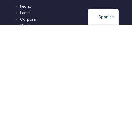
Pecho
Facial
Spanish
Corporal
Capilar
Información Legal
Aviso Legal
Protección de Datos
Política de Privacidad
Política de Cookies
Declaración de accesibilidad
Aviso Legal
Protección de Datos
Política de Privacidad
Política de Cookies
Declaración de accesibilidad