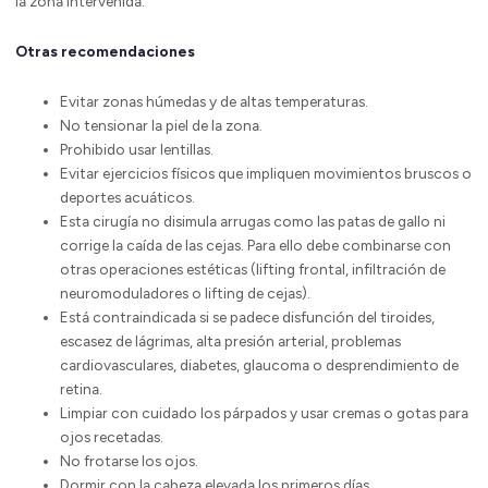
la zona intervenida.
Otras recomendaciones
Evitar zonas húmedas y de altas temperaturas.
No tensionar la piel de la zona.
Prohibido usar lentillas.
Evitar ejercicios físicos que impliquen movimientos bruscos o
deportes acuáticos.
Esta cirugía no disimula arrugas como las patas de gallo ni
corrige la caída de las cejas. Para ello debe combinarse con
otras operaciones estéticas (lifting frontal, infiltración de
neuromoduladores o lifting de cejas).
Está contraindicada si se padece disfunción del tiroides,
escasez de lágrimas, alta presión arterial, problemas
cardiovasculares, diabetes, glaucoma o desprendimiento de
retina.
Limpiar con cuidado los párpados y usar cremas o gotas para
ojos recetadas.
No frotarse los ojos.
Dormir con la cabeza elevada los primeros días.