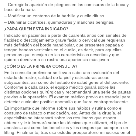
– Corregir la aparición de pliegues en las comisuras de la boca y
base de la nariz.
– Modificar un contorno de la barbilla y cuello difuso.
– Difuminar cicatrices, quemaduras y manchas benignas.
¿PARA QUIÉN ESTÁ INDICADO?
Indicado en pacientes a partir de cuarenta años con señales de
flacidez o descolgamiento grave facial o cervical que requieran
más definición del borde mandibular, que presenten papada o
tengan bandas verticales en el cuello, es decir, para aquellas
personas que encajan en las características descritas y que
quieren devolver a su rostro una apariencia más joven.
¿CÓMO ES LA PRIMERA CONSULTA?
En la consulta preliminar se lleva a cabo una evaluación del
estado de rostro, calidad de la piel y estructuras óseas
subyacentes, así como del estado de salud general del paciente.
Conforme a cada caso, el equipo médico guiará sobre las
distintas opciones quirúrgicas y recomendará una serie de pautas
previas a la operación. El examen médico previo es esencial para
detectar cualquier posible anomalía que fuera contraproducente.
Es importante que informe sobre sus hábitos y rutina como el
consumo de tabaco o medicación, etc. Antes de la cirugía, el
especialista se interesará sobre los resultados que espera
obtener y le informará sobre las técnicas que utilizará, el tipo de
anestesia así como los beneficios y los riesgos que comporta un
lifting. Finalmente, tras ese estudio preoperatorio minucioso en el