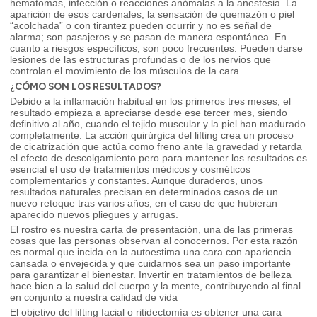
hematomas, infección o reacciones anómalas a la anestesia. La
aparición de esos cardenales, la sensación de quemazón o piel
“acolchada” o con tirantez pueden ocurrir y no es señal de
alarma; son pasajeros y se pasan de manera espontánea. En
cuanto a riesgos específicos, son poco frecuentes. Pueden darse
lesiones de las estructuras profundas o de los nervios que
controlan el movimiento de los músculos de la cara.
¿CÓMO SON LOS RESULTADOS?
Debido a la inflamación habitual en los primeros tres meses, el
resultado empieza a apreciarse desde ese tercer mes, siendo
definitivo al año, cuando el tejido muscular y la piel han madurado
completamente. La acción quirúrgica del lifting crea un proceso
de cicatrización que actúa como freno ante la gravedad y retarda
el efecto de descolgamiento pero para mantener los resultados es
esencial el uso de tratamientos médicos y cosméticos
complementarios y constantes. Aunque duraderos, unos
resultados naturales precisan en determinados casos de un
nuevo retoque tras varios años, en el caso de que hubieran
aparecido nuevos pliegues y arrugas.
El rostro es nuestra carta de presentación, una de las primeras
cosas que las personas observan al conocernos. Por esta razón
es normal que incida en la autoestima una cara con apariencia
cansada o envejecida y que cuidarnos sea un paso importante
para garantizar el bienestar. Invertir en tratamientos de belleza
hace bien a la salud del cuerpo y la mente, contribuyendo al final
en conjunto a nuestra calidad de vida
El objetivo del lifting facial o ritidectomía es obtener una cara