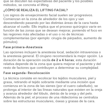
que se discuten las expectativas del paciente y los posibles
métodos, se concreta el lifting.
¿CÓMO SE REALIZA EL LIFTING FACIAL?
Los signos de envejecimiento facial suelen ser progresivos.
Comienzan en la zona de alrededor de los ojos y van
descendiendo pasando por las distintas áreas de la cara hasta
alcanzar el cuello. Ello implica que el proceso quirúrgico varíe en
función de las zonas que se desean mejorar, poniendo el foco en
las regiones más afectadas o el uso o no de técnicas
complementarias (por ejemplo: cirugía de párpados, aumento de
pómulos).
Fase primera-Anestesia
Las opciones incluyen la anestesia local, sedación intravenosa o
la anestesia general. El cirujano recomendará la mejor opción. La
de 2 a 4 horas
duración de la operación oscila
; esta duración
relativa depende de la zona que quiera mejorar el paciente y del
resto de factores que contribuyen a determinar su complejidad.
Fase segunda- Recolocación
La técnica consiste en
recolocar los tejidos musculares, piel y
grasa, retirando el tejido sobrante mediante una incisión que
comienza en la zona de las sienes (por el cuero cabelludo), se
prolonga al interior de las líneas naturales que existen en la oreja
y avanza alrededor del lóbulo, detrás de la oreja y del pelo.
Además de la piel, el proceso de una ritidectomia se centraliza
sobre las estructuras musculares, óseas y grasas de la cara.