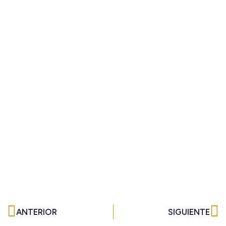
Ant
Si
ANTERIOR
SIGUIENTE