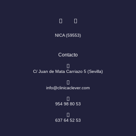
I
F
n
a
s
c
t
e
NICA (59553)
a
b
g
o
r
o
Contacto
a
k
m
-
f
C/ Juan de Mata Carriazo 5 (Sevilla)
info@clinicaclever.com
954 98 80 53
637 64 52 53