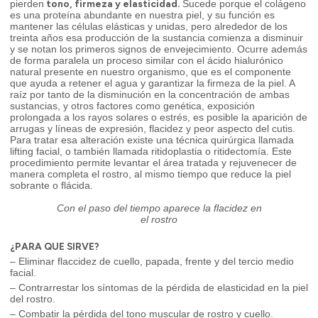
tono, firmeza y elasticidad.
pierden
Sucede porque el colágeno
es una proteína abundante en nuestra piel, y su función es
mantener las células elásticas y unidas, pero alrededor de los
treinta años esa producción de la sustancia comienza a disminuir
y se notan los primeros signos de envejecimiento. Ocurre además
de forma paralela un proceso similar con el ácido hialurónico
natural presente en nuestro organismo, que es el componente
que ayuda a retener el agua y garantizar la firmeza de la piel. A
raíz por tanto de la disminución en la concentración de ambas
sustancias, y otros factores como genética, exposición
prolongada a los rayos solares o estrés, es posible la aparición de
arrugas y líneas de expresión, flacidez y peor aspecto del cutis.
Para tratar esa alteración existe una técnica quirúrgica llamada
lifting facial, o también llamada ritidoplastia o ritidectomía. Este
procedimiento permite levantar el área tratada y rejuvenecer de
manera completa el rostro, al mismo tiempo que reduce la piel
sobrante o flácida.
Con el paso del tiempo aparece la flacidez en
el rostro
¿PARA QUE SIRVE?
– Eliminar flaccidez de cuello, papada, frente y del tercio medio
facial.
– Contrarrestar los síntomas de la pérdida de elasticidad en la piel
del rostro.
– Combatir la pérdida del tono muscular de rostro y cuello.