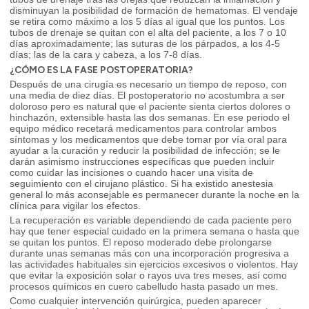
disminuyan la posibilidad de formación de hematomas. El vendaje
se retira como máximo a los 5 días al igual que los puntos. Los
tubos de drenaje se quitan con el alta del paciente, a los 7 o 10
días aproximadamente; las suturas de los párpados, a los 4-5
días; las de la cara y cabeza, a los 7-8 días.
¿CÓMO ES LA FASE POSTOPERATORIA?
Después de una cirugía es necesario un tiempo de reposo, con
una media de diez días. El postoperatorio no acostumbra a ser
doloroso pero es natural que el paciente sienta ciertos dolores o
hinchazón, extensible hasta las dos semanas. En ese periodo el
equipo médico recetará medicamentos para controlar ambos
síntomas y los medicamentos que debe tomar por vía oral para
ayudar a la curación y reducir la posibilidad de infección; se le
darán asimismo instrucciones específicas que pueden incluir
como cuidar las incisiones o cuando hacer una visita de
seguimiento con el cirujano plástico. Si ha existido anestesia
general lo más aconsejable es permanecer durante la noche en la
clínica para vigilar los efectos.
La recuperación es variable dependiendo de cada paciente pero
hay que tener especial cuidado en la primera semana o hasta que
se quitan los puntos. El reposo moderado debe prolongarse
durante unas semanas más con una incorporación progresiva a
las actividades habituales sin ejercicios excesivos o violentos. Hay
que evitar la exposición solar o rayos uva tres meses, así como
procesos químicos en cuero cabelludo hasta pasado un mes.
Como cualquier intervención quirúrgica, pueden aparecer