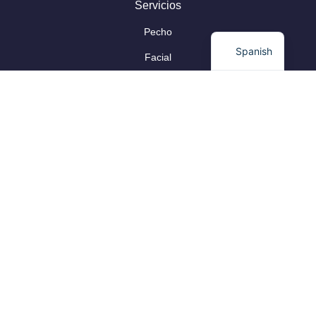
Servicios
Pecho
Spanish
Facial
Corporal
Capilar
Información Legal
Aviso Legal
Protección de Datos
Política de Privacidad
Política de Cookies
Declaración de accesibilidad