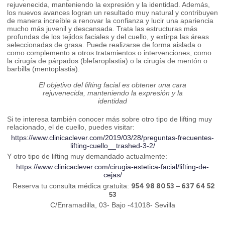
rejuvenecida, manteniendo la expresión y la identidad. Además,
los nuevos avances logran un resultado muy natural y contribuyen
de manera increíble a renovar la confianza y lucir una apariencia
mucho más juvenil y descansada. Trata las estructuras más
profundas de los tejidos faciales y del cuello, y extirpa las áreas
seleccionadas de grasa. Puede realizarse de forma aislada o
como complemento a otros tratamientos o intervenciones, como
la cirugía de párpados (blefaroplastia) o la cirugía de mentón o
barbilla (mentoplastia).
El objetivo del lifting facial es obtener una cara
rejuvenecida, manteniendo la expresión y la
identidad
Si te interesa también conocer más sobre otro tipo de lifting muy
relacionado, el de cuello, puedes visitar:
https://www.clinicaclever.com/2019/03/28/preguntas-frecuentes-
lifting-cuello__trashed-3-2/
Y otro tipo de lifting muy demandado actualmente:
https://www.clinicaclever.com/cirugia-estetica-facial/lifting-de-
cejas/
954 98 80 53 – 637 64 52
Reserva tu consulta médica gratuita:
53
C/Enramadilla, 03- Bajo -41018- Sevilla