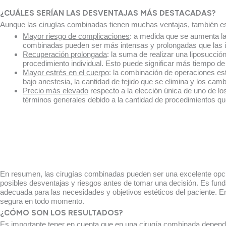
¿CUÁLES SERÍAN LAS DESVENTAJAS MÁS DESTACADAS?
Aunque las cirugías combinadas tienen muchas ventajas, también es 
Mayor riesgo de complicaciones
: a medida que se aumenta la
combinadas pueden ser más intensas y prolongadas que las in
Recuperación prolongada
: la suma de realizar una liposucci
procedimiento individual. Esto puede significar más tiempo de b
Mayor estrés en el cuerpo
: la combinación de operaciones es
bajo anestesia, la cantidad de tejido que se elimina y los cam
Precio más elevado
respecto a la elección única de uno de l
términos generales debido a la cantidad de procedimientos que
En resumen, las cirugías combinadas pueden ser una excelente opci
posibles desventajas y riesgos antes de tomar una decisión. Es fund
adecuada para las necesidades y objetivos estéticos del paciente. 
segura en todo momento.
¿CÓMO SON LOS RESULTADOS?
Es importante tener en cuenta que en una cirugía combinada dependerá