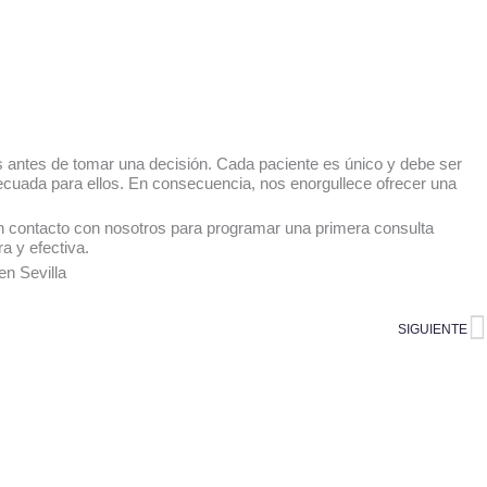
 antes de tomar una decisión. Cada paciente es único y debe ser
ecuada para ellos. En consecuencia, nos enorgullece ofrecer una
n contacto con nosotros para programar una primera consulta
a y efectiva.
en Sevilla
S
SIGUIENTE