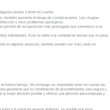
algunos puntos a tener en cuenta:
te, también aumenta el riesgo de complicaciones. Las cirugías
nfección y otros problemas quirúrgicos.
re un período de recuperación más prolongado que someterse a un
ntos individuales. Esto se debe a la cantidad de tiempo que se pasa
coste en algunos aspectos, también pueden ser más caras en
 al mismo tiempo. Sin embargo, es importante tener en cuenta las
 para garantizar que la combinación de procedimientos sea segura y
la mejor decisión posible y ofrecer una atención personalizada y
la edad y la salud en general. Además, es posible que esos