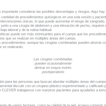
importante considerar las posibles desventajas y riesgos. Aquí hay 
 cantidad de procedimientos quirúrgicos en una sola sesión y pacien
tervenciones únicas, lo que puede aumentar el riesgo de sangrado, i
ón junto a una cirugía de abdomen y una elevación de pecho, requie
aja laboral y de la rutina habitual.
téticas puede ser más estresantes para el cuerpo que los procedimie
bios que se realizan en múltiples áreas del cuerpo.
os procedimientos: aunque las cirugías combinadas pueden ahorrar 
 se realizarán.
Las cirugías combinadas
pueden ocasionalmente
derivar en mayor estrés
postoperatorio
ón para las personas que buscan abordar múltiples áreas del cuerpo
amental discutir con un cirujano plástico experimentado y calificado
En CLEVER trabajamos con nuestros pacientes para ayudarles a tomar 
n de varios factores, como la calidad de la piel, el peso corporal, 