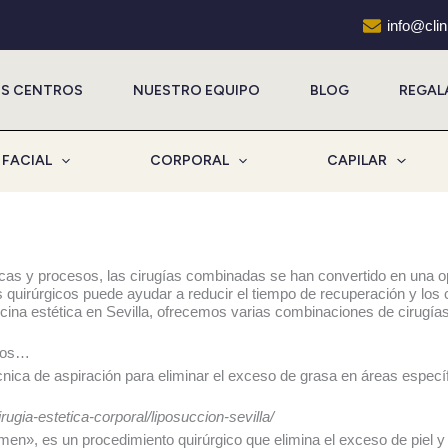
info@cli
S CENTROS
NUESTRO EQUIPO
BLOG
REGAL
FACIAL
CORPORAL
CAPILAR
icas y procesos, las cirugías combinadas se han convertido en una o
 quirúrgicos puede ayudar a reducir el tiempo de recuperación y los
dicina estética en Sevilla, ofrecemos varias combinaciones de cirugía
idos…
écnica de aspiración para eliminar el exceso de grasa en áreas espec
ugia-estetica-corporal/liposuccion-sevilla/
en», es un procedimiento quirúrgico que elimina el exceso de piel y