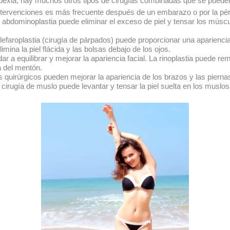
exia, hay muchos otros tipos de cirugías combinadas que se pueden 
ntervenciones es más frecuente después de un embarazo o por la pé
abdominoplastia puede eliminar el exceso de piel y tensar los múscu
 blefaroplastia (cirugía de párpados) puede proporcionar una apariencia 
limina la piel flácida y las bolsas debajo de los ojos.
r a equilibrar y mejorar la apariencia facial. La rinoplastia puede rem
a del mentón.
 quirúrgicos pueden mejorar la apariencia de los brazos y las piernas
 cirugía de muslo puede levantar y tensar la piel suelta en los muslo