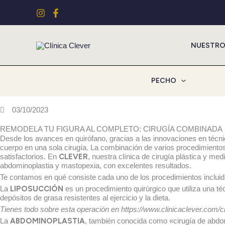
Ir
al
contenido
NUESTRO
PECHO
03/10/2023
REMODELA TU FIGURA AL COMPLETO: CIRUGÍA COMBINADA
Desde los avances en quirófano, gracias a las innovaciones en técn
cuerpo en una sola cirugía. La combinación de varios procedimientos
satisfactorios. En
CLEVER
, nuestra clínica de cirugía plástica y me
abdominoplastia y mastopexia, con excelentes resultados.
Te contamos en qué consiste cada uno de los procedimientos inclu
La
LIPOSUCCIÓN
es un procedimiento quirúrgico que utiliza una t
depósitos de grasa resistentes al ejercicio y la dieta.
Tienes todo sobre esta operación en https://www.clinicaclever.com/cir
La
ABDOMINOPLASTIA
, también conocida como «cirugía de abdom