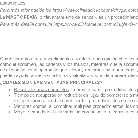
abdominales.
Para más información lea https://www.clinicaclever.com/cirugia-este
La
MASTOPEXIA
, o «levantamiento de senos», es un procedimiento 
Para más detalle consulta https://www.clinicaclever.com/cirugia-d
Combinar estos tres procedimientos puede ser una opción efectiva p
como el abdomen, las caderas y los muslos, mientras que la abdomino
de elevación, es la operación que eleva y reafirma una mama caída,
pueden ayudar a mejorar la forma y silueta corporal de manera integr
¿CUÁLES SON LAS VENTAJAS PRINCIPALES?
Resultados más completos
: combinar varios procedimientos p
Tiempo de recuperación reducido
: en lugar de someterse a mú
recuperación general al combinar los procedimientos en uno s
Menores costos
: al combinar múltiples procedimientos, los c
Mayor seguridad
: al unir varias intervenciones o técnicas en