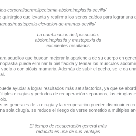
tica-corporal/dermolipectomia-abdominoplastia-sevilla/
quirúrgico que levanta y reafirma los senos caídos para lograr una a
e-mamas/mastopexia-elevacion-de-mamas-sevilla/
La combinación de liposucción,
abdominoplastia y mastopexia da
excelentes resultados
ara aquellos que buscan mejorar la apariencia de su cuerpo en gener
plastia puede eliminar la piel flácida y tensar los músculos abdomi
 vacía o con ptósis mamaria. Además de subir el pecho, se le da un
al.
uede ayudar a lograr resultados más satisfactorios, ya que se aborda
ltiples cirugías y períodos de recuperación separados, las cirugías
olo.
ostos generales de la cirugía y la recuperación pueden disminuir en 
 una sola cirugía, se reduce el riesgo de verse sometido a múltiples a
El tiempo de recuperación general más
reducido es una de sus ventajas