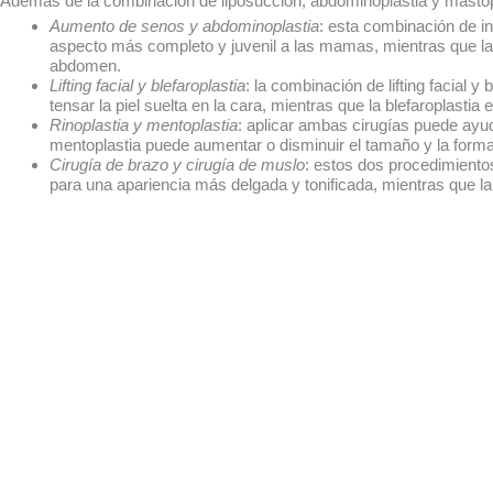
Además de la combinación de liposucción, abdominoplastia y mastop
Aumento de senos y abdominoplastia
: esta combinación de i
aspecto más completo y juvenil a las mamas, mientras que la 
abdomen.
Lifting facial y blefaroplastia
: la combinación de lifting facial y
tensar la piel suelta en la cara, mientras que la blefaroplastia e
Rinoplastia y mentoplastia
: aplicar ambas cirugías puede ayuda
mentoplastia puede aumentar o disminuir el tamaño y la form
Cirugía de brazo y cirugía de muslo
: estos dos procedimientos
para una apariencia más delgada y tonificada, mientras que la