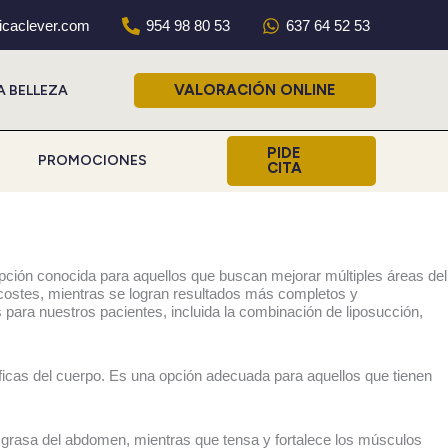
nicaclever.com
954 98 80 53
637 64 52 53
VALORACIÓN ONLINE
A BELLEZA
PIDE
PROMOCIONES
CITA
pción conocida para aquellos que buscan mejorar múltiples áreas del
 costes, mientras se logran resultados más completos y
s para nuestros pacientes, incluida la combinación de liposucción,
íficas del cuerpo. Es una opción adecuada para aquellos que tienen
 grasa del abdomen, mientras que tensa y fortalece los músculos