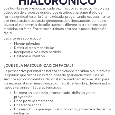
HIALURÓNICO
Los hombres se preocupan cada vez más por su aspecto físico y su
búsqueda de procesos quirúrgicos estéticos ha aumentado de
forma significativa en la última década, preguntando especialmente
por rinoplastia, otoplastia, ginecomastia o liposucción, aunque sin
olvidar el incremento de solicitudes de diferentes tratamientos de
medicina estética. Entre estos últimos destaca la masculinización
facial.
Les interesa sobre todo:
Marcar pómulos.
Definir el arco mandibular.
Recuperar el volumen perdido.
Destacar el mentón.
¿QUÉ ES LA MASCULINIZACIÓN FACIAL?
La perspectiva personal de belleza es siempre individual y subjetiva y
la opinión que define unas facciones de apariencia masculina no
siempre son coincidentes. No obstante, médicamente, existen para
los especialistas en masculinización facial del hombre, determinados
rasgos varoniles más característicos:
Un mentón cuadrado, pronunciado, definido y con
proyección.
Unos pómulos marcados.
Una frente ancha.
Una mandíbula que siga un ángulo recto, y marcada de perfil y
de frente.