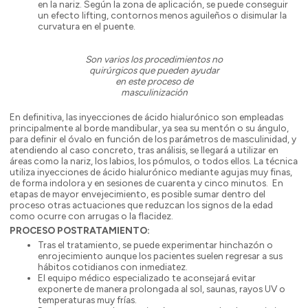
en la nariz. Según la zona de aplicación, se puede conseguir
un efecto lifting, contornos menos aguileños o disimular la
curvatura en el puente.
Son varios los procedimientos no
quirúrgicos que pueden ayudar
en este proceso de
masculinización
En definitiva, las inyecciones de ácido hialurónico son empleadas
principalmente al borde mandibular, ya sea su mentón o su ángulo,
para definir el óvalo en función de los parámetros de masculinidad, y
atendiendo al caso concreto, tras análisis, se llegará a utilizar en
áreas como la nariz, los labios, los pómulos, o todos ellos. La técnica
utiliza inyecciones de ácido hialurónico mediante agujas muy finas,
de forma indolora y en sesiones de cuarenta y cinco minutos. En
etapas de mayor envejecimiento, es posible sumar dentro del
proceso otras actuaciones que reduzcan los signos de la edad
como ocurre con arrugas o la flacidez.
PROCESO POSTRATAMIENTO:
Tras el tratamiento, se puede experimentar hinchazón o
enrojecimiento aunque los pacientes suelen regresar a sus
hábitos cotidianos con inmediatez.
El equipo médico especializado te aconsejará evitar
exponerte de manera prolongada al sol, saunas, rayos UV o
temperaturas muy frías.