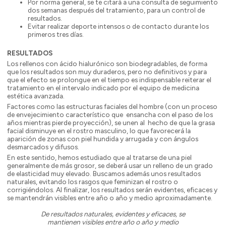
Por norma general, se te citará a una consulta de seguimiento
dos semanas después del tratamiento, para un control de
resultados.
Evitar realizar deporte intensos o de contacto durante los
primeros tres días.
RESULTADOS
Los rellenos con ácido hialurónico son biodegradables, de forma
que los resultados son muy duraderos, pero no definitivos y para
que el efecto se prolongue en el tiempo es indispensable reiterar el
tratamiento en el intervalo indicado por el equipo de medicina
estética avanzada.
Factores como las estructuras faciales del hombre (con un proceso
de envejecimiento característico que ensancha con el paso de los
años mientras pierde proyección), se unen al hecho de que la grasa
facial disminuye en el rostro masculino, lo que favorecerá la
aparición de zonas con piel hundida y arrugada y con ángulos
desmarcados y difusos.
En este sentido, hemos estudiado que al tratarse de una piel
generalmente de más grosor, se deberá usar un relleno de un grado
de elasticidad muy elevado. Buscamos además unos resultados
naturales, evitando los rasgos que feminizan el rostro o
corrigiéndolos. Al finalizar, los resultados serán evidentes, eficaces y
se mantendrán visibles entre año o año y medio aproximadamente.
De resultados naturales, evidentes y eficaces, se
mantienen visibles entre año o año y medio