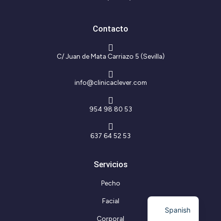
a
b
g
o
r
o
Contacto
a
k
m
-
f
C/ Juan de Mata Carriazo 5 (Sevilla)
info@clinicaclever.com
954 98 80 53
637 64 52 53
Servicios
Pecho
Facial
Spanish
Corporal