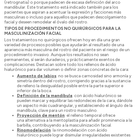
(retrognatia) o porque padecen de escasa definición del arco
mandibular. Este tratamiento está indicado también para los
pacientes que aspiran a acentuar la expresión y facciones más
masculinas o incluso para aquellos que padecen descolgamiento
facial y deseen remodelar el óvalo del rostro.
TIPOS DE PROCEDIMIENTOS NO QUIRÚRGICOS PARA LA
MASCULINIZACIÓN FACIAL
Los tratamientos no quirúrgicos ofrecen hoy en día una gran
variedad de procesos posibles que ayudarán al resultado de una
apariencia más masculina del rostro del paciente sin el riesgo de un
procedimiento invasivo. Aunque los resultados no sean
permanentes, sí serán duraderos, y prácticamente exentos de
complicaciones. Destacan sobre todo los rellenos de ácido
hialurónico para dar volumen o definir zonas concretas de la cara:
Aumento de labios
: no se busca carnosidad sino armonía y
simetría dentro del rostro, corrigiendo gracias a la sustancia
de relleno la desigualdad posible entre la parte superior e
inferior de la boca.
Definición de la mandíbula
: con ácido hialurónico se
pueden marcar y equilibrar las redondeces de la cara, dándole
un aspecto más cuadrangular, y estableciendo el ángulo de la
mandíbula, clave para un rostro masculino.
Proyección de mentón
: el relleno temporal ofrece
una alternativa a la mentoplastia para añadir prominencia a la
barbilla, contribuyendo a la masculinización facial.
Rinomodelación
: la rinomodelación con ácido
hialurónico puede lograr disimular irregularidades existentes