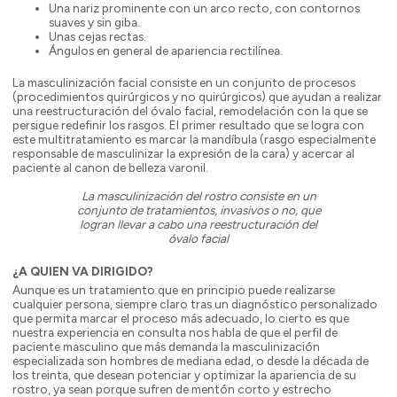
Una nariz prominente con un arco recto, con contornos
suaves y sin giba.
Unas cejas rectas.
Ángulos en general de apariencia rectilínea.
La masculinización facial consiste en un conjunto de procesos
(procedimientos quirúrgicos y no quirúrgicos) que ayudan a realizar
una reestructuración del óvalo facial, remodelación con la que se
persigue redefinir los rasgos. El primer resultado que se logra con
este multitratamiento es marcar la mandíbula (rasgo especialmente
responsable de masculinizar la expresión de la cara) y acercar al
paciente al canon de belleza varonil.
La masculinización del rostro consiste en un
conjunto de tratamientos, invasivos o no, que
logran llevar a cabo una reestructuración del
óvalo facial
¿A QUIEN VA DIRIGIDO?
Aunque es un tratamiento que en principio puede realizarse
cualquier persona, siempre claro tras un diagnóstico personalizado
que permita marcar el proceso más adecuado, lo cierto es que
nuestra experiencia en consulta nos habla de que el perfil de
paciente masculino que más demanda la masculinización
especializada son hombres de mediana edad, o desde la década de
los treinta, que desean potenciar y optimizar la apariencia de su
rostro, ya sean porque sufren de mentón corto y estrecho