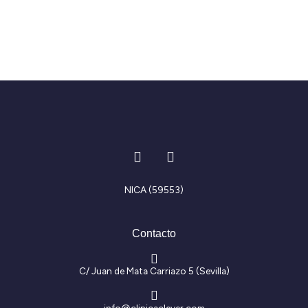
I
F
n
a
s
c
t
e
NICA (59553)
a
b
g
o
r
o
Contacto
a
k
m
-
f
C/ Juan de Mata Carriazo 5 (Sevilla)