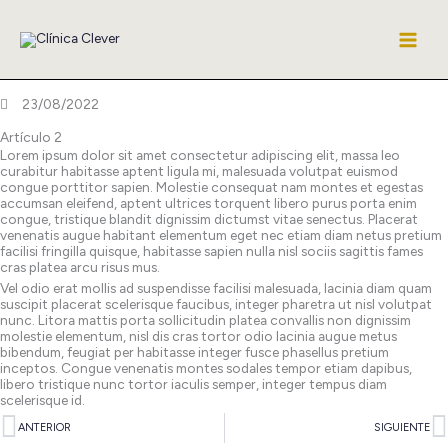
Ir
al
contenido
23/08/2022
Artículo 2
Lorem ipsum dolor sit amet consectetur adipiscing elit, massa leo
curabitur habitasse aptent ligula mi, malesuada volutpat euismod
congue porttitor sapien. Molestie consequat nam montes et egestas
accumsan eleifend, aptent ultrices torquent libero purus porta enim
congue, tristique blandit dignissim dictumst vitae senectus. Placerat
venenatis augue habitant elementum eget nec etiam diam netus pretium
facilisi fringilla quisque, habitasse sapien nulla nisl sociis sagittis fames
cras platea arcu risus mus.
Vel odio erat mollis ad suspendisse facilisi malesuada, lacinia diam quam
suscipit placerat scelerisque faucibus, integer pharetra ut nisl volutpat
nunc. Litora mattis porta sollicitudin platea convallis non dignissim
molestie elementum, nisl dis cras tortor odio lacinia augue metus
bibendum, feugiat per habitasse integer fusce phasellus pretium
inceptos. Congue venenatis montes sodales tempor etiam dapibus,
libero tristique nunc tortor iaculis semper, integer tempus diam
scelerisque id.
Ant
S
ANTERIOR
SIGUIENTE