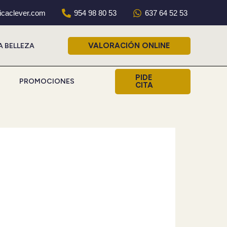
nicaclever.com
954 98 80 53
637 64 52 53
VALORACIÓN ONLINE
A BELLEZA
PIDE
PROMOCIONES
CITA