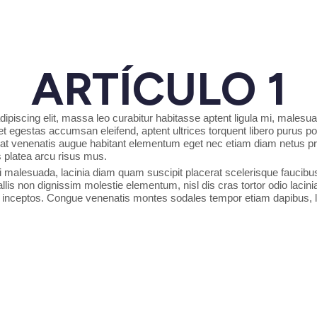
ARTÍCULO 1
ipiscing elit, massa leo curabitur habitasse aptent ligula mi, malesu
egestas accumsan eleifend, aptent ultrices torquent libero purus por
at venenatis augue habitant elementum eget nec etiam diam netus preti
s platea arcu risus mus.
si malesuada, lacinia diam quam suscipit placerat scelerisque faucibus,
nvallis non dignissim molestie elementum, nisl dis cras tortor odio lac
 inceptos. Congue venenatis montes sodales tempor etiam dapibus, lib