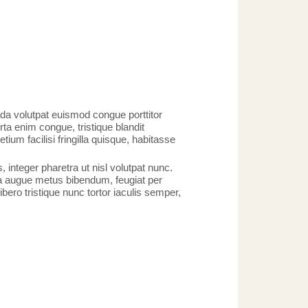
ada volutpat euismod congue porttitor
ta enim congue, tristique blandit
um facilisi fringilla quisque, habitasse
 integer pharetra ut nisl volutpat nunc.
inia augue metus bibendum, feugiat per
ero tristique nunc tortor iaculis semper,