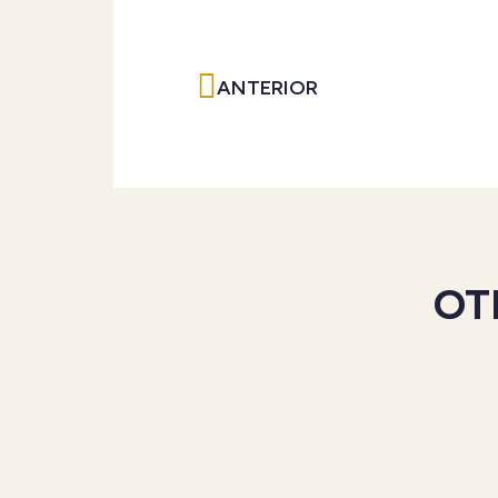
Ant
ANTERIOR
OT