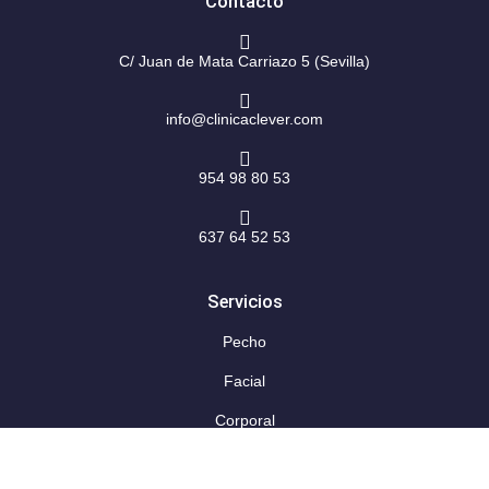
Contacto
a
k
m
-
f
C/ Juan de Mata Carriazo 5 (Sevilla)
info@clinicaclever.com
954 98 80 53
637 64 52 53
Servicios
Pecho
Facial
Corporal
Capilar