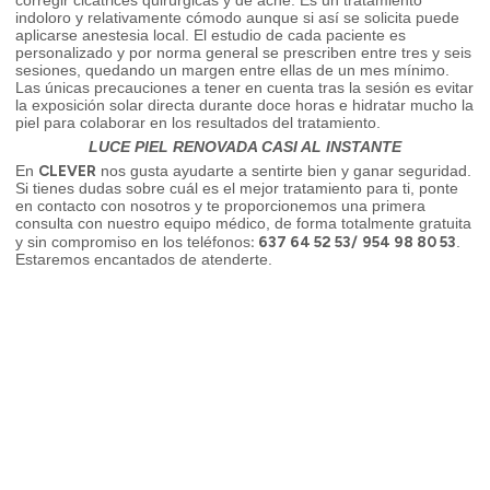
corregir cicatrices quirúrgicas y de acné. Es un tratamiento
indoloro y relativamente cómodo aunque si así se solicita puede
aplicarse anestesia local. El estudio de cada paciente es
personalizado y por norma general se prescriben entre tres y seis
sesiones, quedando un margen entre ellas de un mes mínimo.
Las únicas precauciones a tener en cuenta tras la sesión es evitar
la exposición solar directa durante doce horas e hidratar mucho la
piel para colaborar en los resultados del tratamiento.
LUCE PIEL RENOVADA CASI AL INSTANTE
CLEVER
En
nos gusta ayudarte a sentirte bien y ganar seguridad.
Si tienes dudas sobre cuál es el mejor tratamiento para ti, ponte
en contacto con nosotros y te proporcionemos una primera
consulta con nuestro equipo médico, de forma totalmente gratuita
: 637 64 52 53/
954 98 80 53
y sin compromiso en los teléfonos
.
Estaremos encantados de atenderte.