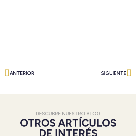
Ant
Si
ANTERIOR
SIGUIENTE
DESCUBRE NUESTRO BLOG
OTROS ARTÍCULOS
DE INTERÉS