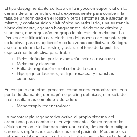
El tipo despigmentante se basa en la inyección superficial en la
dermis de una fórmula creada expresamente para combatir la
falta de uniformidad en el rostro y otros síntomas que afectan al
mismo, y contiene ácido hialurónico no reticulado, una sustancia
biorrevitalizante, agentes blanqueantes, ácido tranexámico y
vitaminas, que regularán en grupo la síntesis de melanina. La
técnica de infiltración característica del proceso de mesoterapia
es la clave para su aplicación es las zonas conflictivas. Se logra
así dar uniformidad al rostro, y aclarar el tono de la piel. Es
especialmente efectiva para tratar:
Pieles dañadas por la exposición solar o rayos uva.
Melasma y cloasma.
Falta de regulación en el color de la cara.
Hiperpigmentaciones, vitíligo, rosácea, y manchas
cutáneas.
En conjunto con otros procesos como microdermoabrasión con
punta de diamante, dermapén o peeling químicos, el resultado
final resulta más completo y duradero.
Mesoterapia regeneradora
:
La mesoterapia regenerativa activa el propio sistema del
organismo para combatir el envejecimiento. Busca reparar las
células mediante la llamada micro-nutrición, destinada a mitigar
carencias orgánicas descubiertas en el paciente. Mediante esa
nutrición celular interna, se facilita la absorción adecuada de otras