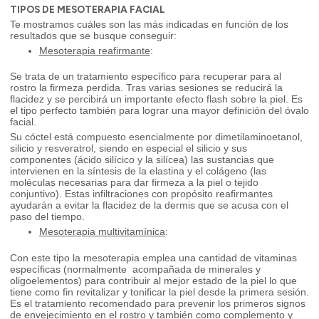
TIPOS DE MESOTERAPIA FACIAL
Te mostramos cuáles son las más indicadas en función de los
resultados que se busque conseguir:
Mesoterapia reafirmante
:
Se trata de un tratamiento específico para recuperar para al
rostro la firmeza perdida. Tras varias sesiones se reducirá la
flacidez y se percibirá un importante efecto flash sobre la piel. Es
el tipo perfecto también para lograr una mayor definición del óvalo
facial.
Su cóctel está compuesto esencialmente por dimetilaminoetanol,
silicio y resveratrol, siendo en especial el silicio y sus
componentes (ácido silícico y la silícea) las sustancias que
intervienen en la síntesis de la elastina y el colágeno (las
moléculas necesarias para dar firmeza a la piel o tejido
conjuntivo). Estas infiltraciones con propósito reafirmantes
ayudarán a evitar la flacidez de la dermis que se acusa con el
paso del tiempo.
Mesoterapia multivitamínica
:
Con este tipo la mesoterapia emplea una cantidad de vitaminas
específicas (normalmente acompañada de minerales y
oligoelementos) para contribuir al mejor estado de la piel lo que
tiene como fin revitalizar y tonificar la piel desde la primera sesión.
Es el tratamiento recomendado para prevenir los primeros signos
de envejecimiento en el rostro y también como complemento y