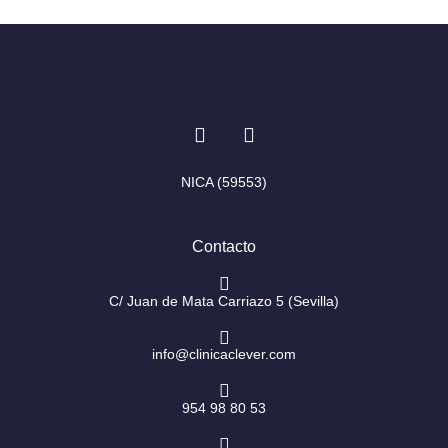
I
F
n
a
s
c
t
e
NICA (59553)
a
b
g
o
r
o
Contacto
a
k
m
-
f
C/ Juan de Mata Carriazo 5 (Sevilla)
info@clinicaclever.com
954 98 80 53