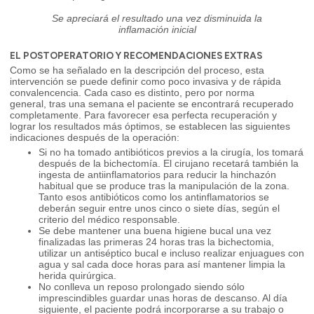
Se apreciará el resultado una vez disminuida la
inflamación inicial
EL POSTOPERATORIO Y RECOMENDACIONES EXTRAS
Como se ha señalado en la descripción del proceso, esta
intervención se puede definir como poco invasiva y de rápida
convalencencia. Cada caso es distinto, pero por norma
general, tras una semana el paciente se encontrará recuperado
completamente. Para favorecer esa perfecta recuperación y
lograr los resultados más óptimos, se establecen las siguientes
indicaciones después de la operación:
Si no ha tomado antibióticos previos a la cirugía, los tomará
después de la bichectomía. El cirujano recetará también la
ingesta de antiinflamatorios para reducir la hinchazón
habitual que se produce tras la manipulación de la zona.
Tanto esos antibióticos como los antinflamatorios se
deberán seguir entre unos cinco o siete días, según el
criterio del médico responsable.
Se debe mantener una buena higiene bucal una vez
finalizadas las primeras 24 horas tras la bichectomia,
utilizar un antiséptico bucal e incluso realizar enjuagues con
agua y sal cada doce horas para así mantener limpia la
herida quirúrgica.
No conlleva un reposo prolongado siendo sólo
imprescindibles guardar unas horas de descanso. Al día
siguiente, el paciente podrá incorporarse a su trabajo o