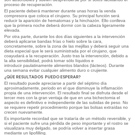
proceso de recuperación.
El paciente deberá mantener durante unas horas la venda
compresora que coloca el cirujano. Su principal función será
reducir la aparición de hematomas y la hinchazón. Ello conlleva
que la primera noche deberá dormir con la cabeza ligeramente
elevada.
Por otra parte, durante los dos días siguientes a la intervención
deberá aplicarse bandas frías o hielo sobre la cara,
concretamente, sobre la zona de las mejillas y deberá seguir una
dieta especial que le será suministrada por el cirujano, que
coayudará a la recuperación. Justo tras la intervención, debido a
la alta sensibilidad, podrá tomar sólo líquidos e
introducir paulatinamente alimentos blandos (lácteos). Durante
una semana evitar cualquier alimento duro o crujiente.
¿QÚE RESULTADOS PUEDO ESPERAR?
El resultado puede apreciarse a partir del séptimo día
aproximadamente, periodo en el que disminuye la inflamación
propia de una intervención. El resultado final se disfruta desde el
tercer mes con la gran ventaja de que en una bichectomia el
aspecto es definitivo e independiente de las subidas de peso. No
se requiere repetir procedimiento porque las bolsas extraídas no
crecen nuevamente.
Es importante recordad que se trataría de un método reversible, y
si el paciente sufre una pérdida de peso importante y el rostro se
visualizara muy delgado, se podría volver a insertar grasa
mediante un lipofilling.