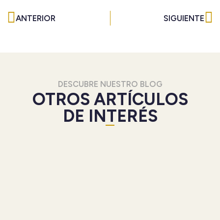
Ant
Si
ANTERIOR
SIGUIENTE
DESCUBRE NUESTRO BLOG
OTROS ARTÍCULOS
DE INTERÉS