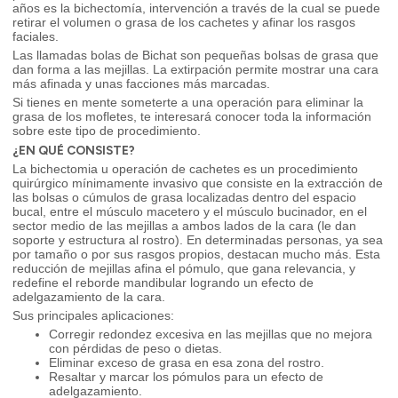
años es la bichectomía, intervención a través de la cual se puede
retirar el volumen o grasa de los cachetes y afinar los rasgos
faciales.
Las llamadas bolas de Bichat son pequeñas bolsas de grasa que
dan forma a las mejillas. La extirpación permite mostrar una cara
más afinada y unas facciones más marcadas.
Si tienes en mente someterte a una operación para eliminar la
grasa de los mofletes, te interesará conocer toda la información
sobre este tipo de procedimiento.
¿EN QUÉ CONSISTE?
La bichectomia u operación de cachetes es un procedimiento
quirúrgico mínimamente invasivo que consiste en la extracción de
las bolsas o cúmulos de grasa localizadas dentro del espacio
bucal, entre el músculo macetero y el músculo bucinador, en el
sector medio de las mejillas a ambos lados de la cara (le dan
soporte y estructura al rostro). En determinadas personas, ya sea
por tamaño o por sus rasgos propios, destacan mucho más. Esta
reducción de mejillas afina el pómulo, que gana relevancia, y
redefine el reborde mandibular logrando un efecto de
adelgazamiento de la cara.
Sus principales aplicaciones:
Corregir redondez excesiva en las mejillas que no mejora
con pérdidas de peso o dietas.
Eliminar exceso de grasa en esa zona del rostro.
Resaltar y marcar los pómulos para un efecto de
adelgazamiento.