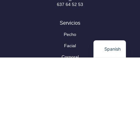
637 64 52 53
Servicios
Pecho
Facial
Spanish
Corporal
Capilar
Información Legal
Aviso Legal
Protección de Datos
Política de Privacidad
Política de Cookies