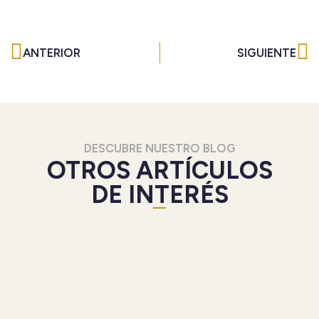
Ant
Si
ANTERIOR
SIGUIENTE
DESCUBRE NUESTRO BLOG
OTROS ARTÍCULOS
DE INTERÉS