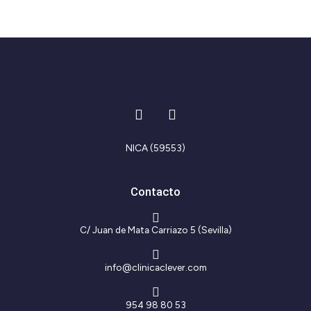
I
F
n
a
s
c
t
e
NICA (59553)
a
b
g
o
r
o
Contacto
a
k
m
-
f
C/ Juan de Mata Carriazo 5 (Sevilla)
info@clinicaclever.com
954 98 80 53