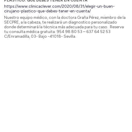
PLÁSTICO: QUÉ DEBES TENER EN CUENTA
https://www.clinicaclever.com/2020/08/31/elegir-un-buen-
cirujano-plastico-que-debes-tener-en-cuenta/
Nuestro equipo médico, con la doctora Graña Pérez, miembro de la
SECPRE, a la cabeza, te realizará un diagnostico personalizado
donde determinará la técnica más adecuada para tu caso. Reserva
tu consulta médica gratuita: 954 98 80 53 – 637 64 52 53
C/Enramadilla, 03- Bajo -41018- Sevilla.