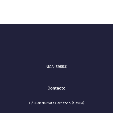
I
F
n
a
s
c
t
e
NICA (59553)
a
b
g
o
r
o
a
k
Contacto
m
-
f
C/ Juan de Mata Carriazo 5 (Sevilla)