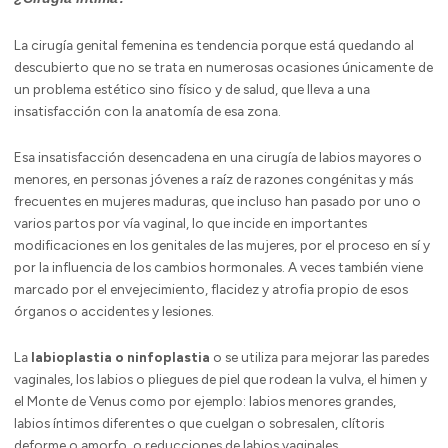
La cirugía genital femenina es tendencia porque está quedando al
descubierto que no se trata en numerosas ocasiones únicamente de
un problema estético sino físico y de salud, que lleva a una
insatisfacción con la anatomía de esa zona.
Esa insatisfacción desencadena en una cirugía de labios mayores o
menores, en personas jóvenes a raíz de razones congénitas y más
frecuentes en mujeres maduras, que incluso han pasado por uno o
varios partos por vía vaginal, lo que incide en importantes
modificaciones en los genitales de las mujeres, por el proceso en sí y
por la influencia de los cambios hormonales. A veces también viene
marcado por el envejecimiento, flacidez y atrofia propio de esos
órganos o accidentes y lesiones.
La
labioplastia o ninfoplastia
o se utiliza para mejorar las paredes
vaginales, los labios o pliegues de piel que rodean la vulva, el himen y
el Monte de Venus como por ejemplo: labios menores grandes,
labios íntimos diferentes o que cuelgan o sobresalen, clítoris
deforme o amorfo, o reducciones de labios vaginales.