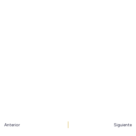
Ant
S
Anterior
Siguiente