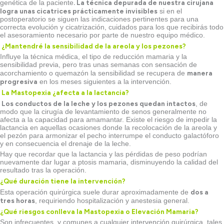
. La técnica depurada de nuestra cirujana
genética de la paciente
logra unas cicatrices prácticamente invisibles
si en el
postoperatorio se siguen las indicaciones pertinentes para una
correcta evolución y cicatrización, cuidados para los que recibirás todo
el asesoramiento necesario por parte de nuestro equipo médico.
¿Mantendré la sensibilidad de la areola y los pezones?
Influye la técnica médica, el tipo de reducción mamaria y la
sensibilidad previa, pero tras unas semanas con sensación de
manera
acorchamiento o quemazón la sensibilidad se recupera de
progresiva
en los meses siguientes a la intervención.
La Mastopexia ¿afecta a la lactancia?
Los conductos de la leche y los pezones quedan intactos
, de
modo que la cirugía de levantamiento de senos generalmente no
afecta a la capacidad para amamantar. Existe el riesgo de impedir la
lactancia en aquellas ocasiones donde la recolocación de la areola y
el pezón para armonizar el pecho interrumpe el conducto galactóforo
y en consecuencia el drenaje de la leche.
Hay que recordar que la lactancia y las pérdidas de peso podrían
nuevamente dar lugar a ptosis mamaria, disminuyendo la calidad del
resultado tras la operación.
¿Qué duración tiene la intervención?
dos a
Esta operación quirúrgica suele durar aproximadamente de
tres horas
, requiriendo hospitalización y anestesia general.
¿Qué riesgos conlleva la Mastopexia o Elevación Mamaria?
Son infrecuentes, y comunes a cualquier intervención quirúrgica, tales