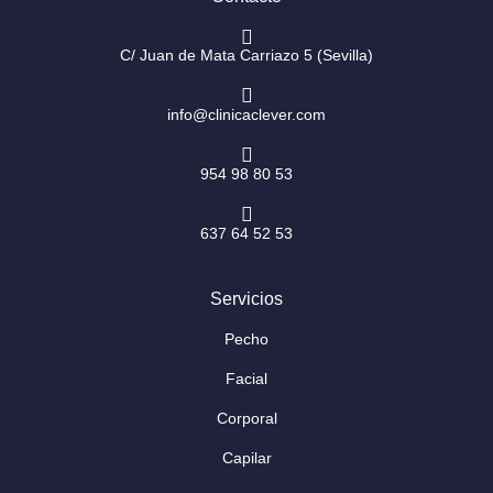
a
k
m
-
f
C/ Juan de Mata Carriazo 5 (Sevilla)
info@clinicaclever.com
954 98 80 53
637 64 52 53
Servicios
Pecho
Facial
Corporal
Capilar