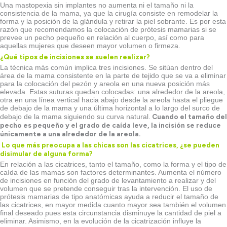
Una mastopexia sin implantes no aumenta ni el tamaño ni la
consistencia de la mama, ya que la cirugía consiste en remodelar la
forma y la posición de la glándula y retirar la piel sobrante. Es por esta
razón que recomendamos la colocación de prótesis mamarias si se
prevee un pecho pequeño en relación al cuerpo, así como para
aquellas mujeres que deseen mayor volumen o firmeza.
¿Qué tipos de incisiones se suelen realizar?
La técnica más común implica tres incisiones. Se sitúan dentro del
área de la mama consistente en la parte de tejido que se va a eliminar
para la colocación del pezón y areola en una nueva posición más
elevada. Estas suturas quedan colocadas: una alrededor de la areola,
otra en una línea vertical hacia abajo desde la areola hasta el pliegue
de debajo de la mama y una última horizontal a lo largo del surco de
Cuando el tamaño del
debajo de la mama siguiendo su curva natural.
pecho es pequeño y el grado de caída leve, la incisión se reduce
únicamente a una alrededor de la areola.
Lo que más preocupa a las chicas son las cicatrices, ¿se pueden
disimular de alguna forma?
En relación a las cicatrices, tanto el tamaño, como la forma y el tipo de
caída de las mamas son factores determinantes. Aumenta el número
de incisiones en función del grado de levantamiento a realizar y del
volumen que se pretende conseguir tras la intervención. El uso de
prótesis mamarias de tipo anatómicas ayuda a reducir el tamaño de
las cicatrices, en mayor medida cuanto mayor sea también el volumen
final deseado pues esta circunstancia disminuye la cantidad de piel a
eliminar. Asimismo, en la evolución de la cicatrización influye la