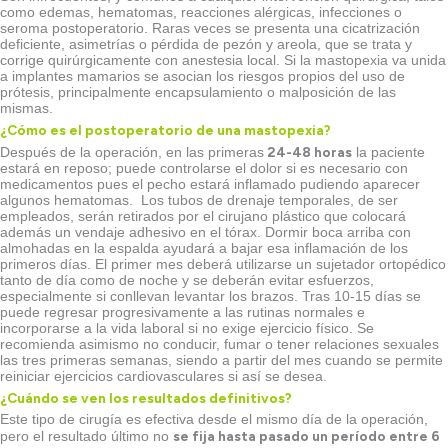
como edemas, hematomas, reacciones alérgicas, infecciones o
seroma postoperatorio. Raras veces se presenta una cicatrización
deficiente, asimetrías o pérdida de pezón y areola, que se trata y
corrige quirúrgicamente con anestesia local. Si la mastopexia va unida
a implantes mamarios se asocian los riesgos propios del uso de
prótesis, principalmente encapsulamiento o malposición de las
mismas.
¿Cómo es el postoperatorio de una mastopexia?
24-48 horas
Después de la operación, en las primeras
la paciente
estará en reposo; puede controlarse el dolor si es necesario con
medicamentos pues el pecho estará inflamado pudiendo aparecer
algunos hematomas. Los tubos de drenaje temporales, de ser
empleados, serán retirados por el cirujano plástico que colocará
además un vendaje adhesivo en el tórax. Dormir boca arriba con
almohadas en la espalda ayudará a bajar esa inflamación de los
primeros días. El primer mes deberá utilizarse un sujetador ortopédico
tanto de día como de noche y se deberán evitar esfuerzos,
especialmente si conllevan levantar los brazos. Tras 10-15 días se
puede regresar progresivamente a las rutinas normales e
incorporarse a la vida laboral si no exige ejercicio físico. Se
recomienda asimismo no conducir, fumar o tener relaciones sexuales
las tres primeras semanas, siendo a partir del mes cuando se permite
reiniciar ejercicios cardiovasculares si así se desea.
¿Cuándo se ven los resultados definitivos?
Este tipo de cirugía es efectiva desde el mismo día de la operación,
se fija hasta pasado un período entre 6
pero el resultado último no