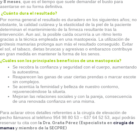
y 8 meses
, que es el tiempo que suele demandar el busto para
asentarse en su forma definitiva.
¿Cuánto dura el resultado?
Por norma general el resultado es duradero en los siguientes años; no
obstante, la calidad cutánea y la elasticidad de la piel de la paciente
determinan el mantenimiento de la firmeza resultante tras la
intervención. Aun así, la posible caída ocurriría a un ritmo lento
gracias a la técnica empleada en una mastopexia. La utilización de
prótesis mamarias prolonga aun más el resultado conseguido. Evitar
el sol, el tabaco, dietas bruscas y agresivas o embarazos contribuye
en gran medida en mantener la forma de los senos.
¿Cuáles son los principales beneficios de una mastopexia?
Se recobra la confianza y seguridad con el cuerpo, aumentando
la autoestima.
Reaparecen las ganas de usar ciertas prendas o marcar escote
sin complejos.
Se acentúa la feminidad y belleza de nuestro contorno,
rejuveneciéndose la silueta.
Mejoran las relaciones sociales y con la pareja, consecuencia
de una renovada confianza en una misma.
Para aclarar otros detalles referentes a la cirugía de elevación de
pecho llámanos al teléfono 954 98 80 53 – 637 64 52 53, aquí podrás
la Dra. Graña Pérez (Especialista en
cirugía de
reservar tu cita con
mamas
y miembro de la SECPRE)