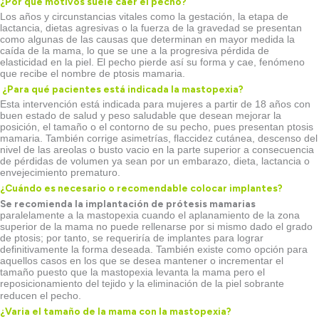
¿Por qué motivos suele caer el pecho?
Los años y circunstancias vitales como la gestación, la etapa de
lactancia, dietas agresivas o la fuerza de la gravedad se presentan
como algunas de las causas que determinan en mayor medida la
caída de la mama, lo que se une a la progresiva pérdida de
elasticidad en la piel. El pecho pierde así su forma y cae, fenómeno
que recibe el nombre de ptosis mamaria.
¿Para qué pacientes está indicada la mastopexia?
Esta intervención está indicada para mujeres a partir de 18 años con
buen estado de salud y peso saludable que desean mejorar la
posición, el tamaño o el contorno de su pecho, pues presentan ptosis
mamaria. También corrige asimetrías, flaccidez cutánea, descenso del
nivel de las areolas o busto vacio en la parte superior a consecuencia
de pérdidas de volumen ya sean por un embarazo, dieta, lactancia o
envejecimiento prematuro.
¿Cuándo es necesario o recomendable colocar implantes?
Se recomienda la implantación de prótesis mamarias
paralelamente a la mastopexia cuando el aplanamiento de la zona
superior de la mama no puede rellenarse por si mismo dado el grado
de ptosis; por tanto, se requeriría de implantes para lograr
definitivamente la forma deseada. También existe como opción para
aquellos casos en los que se desea mantener o incrementar el
tamaño puesto que la mastopexia levanta la mama pero el
reposicionamiento del tejido y la eliminación de la piel sobrante
reducen el pecho.
¿Varia el tamaño de la mama con la mastopexia?