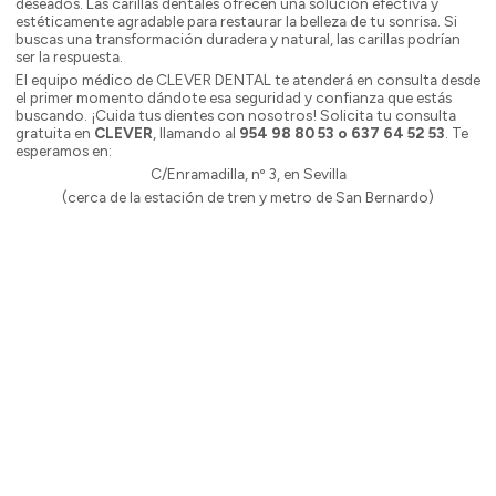
deseados. Las carillas dentales ofrecen una solución efectiva y
estéticamente agradable para restaurar la belleza de tu sonrisa. Si
buscas una transformación duradera y natural, las carillas podrían
ser la respuesta.
El equipo médico de CLEVER DENTAL te atenderá en consulta desde
el primer momento dándote esa seguridad y confianza que estás
buscando. ¡Cuida tus dientes con nosotros! Solicita tu consulta
gratuita en
CLEVER
, llamando al
954 98 80 53 o 637 64 52 53
. Te
esperamos en:
C/Enramadilla, nº 3, en Sevilla
(cerca de la estación de tren y metro de San Bernardo)