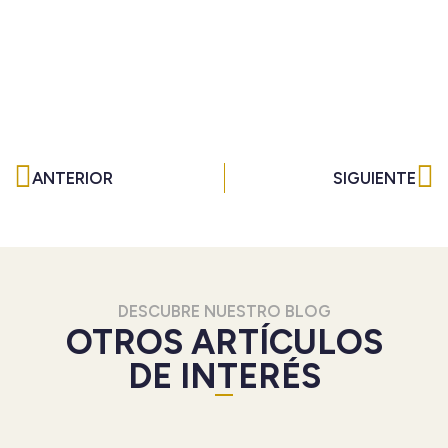
Ant
Si
ANTERIOR
SIGUIENTE
DESCUBRE NUESTRO BLOG
OTROS ARTÍCULOS
DE INTERÉS