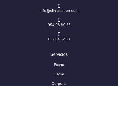
info@clinicaclever.com
954 98 80 53
637 64 52 53
Servicios
Pecho
Facial
Corporal
Capilar
Información Legal