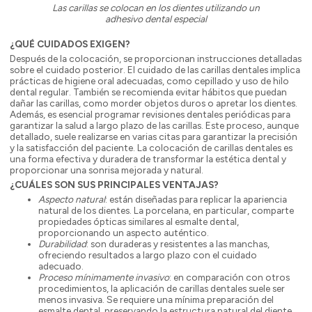
Las carillas se colocan en los dientes utilizando un
adhesivo dental especial
¿QUÉ CUIDADOS EXIGEN?
Después de la colocación, se proporcionan instrucciones detalladas
sobre el cuidado posterior. El cuidado de las carillas dentales implica
prácticas de higiene oral adecuadas, como cepillado y uso de hilo
dental regular. También se recomienda evitar hábitos que puedan
dañar las carillas, como morder objetos duros o apretar los dientes.
Además, es esencial programar revisiones dentales periódicas para
garantizar la salud a largo plazo de las carillas. Este proceso, aunque
detallado, suele realizarse en varias citas para garantizar la precisión
y la satisfacción del paciente. La colocación de carillas dentales es
una forma efectiva y duradera de transformar la estética dental y
proporcionar una sonrisa mejorada y natural.
¿CUÁLES SON SUS PRINCIPALES VENTAJAS?
Aspecto natural
: están diseñadas para replicar la apariencia
natural de los dientes. La porcelana, en particular, comparte
propiedades ópticas similares al esmalte dental,
proporcionando un aspecto auténtico.
Durabilidad
: son duraderas y resistentes a las manchas,
ofreciendo resultados a largo plazo con el cuidado
adecuado.
Proceso mínimamente invasivo
: en comparación con otros
procedimientos, la aplicación de carillas dentales suele ser
menos invasiva. Se requiere una mínima preparación del
esmalte dental, preservando la estructura natural del diente.