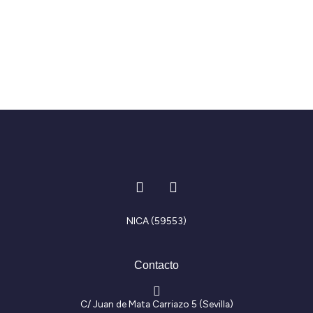
I
F
n
a
s
c
t
e
NICA (59553)
a
b
g
o
r
o
Contacto
a
k
m
-
f
C/ Juan de Mata Carriazo 5 (Sevilla)