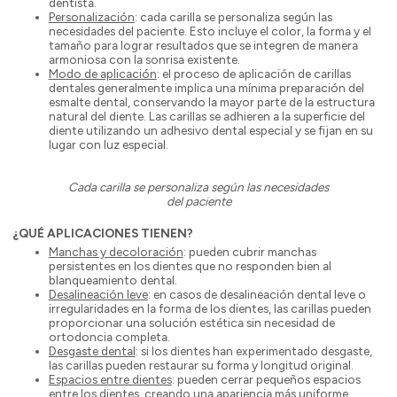
dentista.
Personalización
: cada carilla se personaliza según las
necesidades del paciente. Esto incluye el color, la forma y el
tamaño para lograr resultados que se integren de manera
armoniosa con la sonrisa existente.
Modo de aplicación
: el proceso de aplicación de carillas
dentales generalmente implica una mínima preparación del
esmalte dental, conservando la mayor parte de la estructura
natural del diente. Las carillas se adhieren a la superficie del
diente utilizando un adhesivo dental especial y se fijan en su
lugar con luz especial.
Cada carilla se personaliza según las necesidades
del paciente
¿QUÉ APLICACIONES TIENEN?
Manchas y decoloración
: pueden cubrir manchas
persistentes en los dientes que no responden bien al
blanqueamiento dental.
Desalineación leve
: en casos de desalineación dental leve o
irregularidades en la forma de los dientes, las carillas pueden
proporcionar una solución estética sin necesidad de
ortodoncia completa.
Desgaste dental
: si los dientes han experimentado desgaste,
las carillas pueden restaurar su forma y longitud original.
Espacios entre dientes
: pueden cerrar pequeños espacios
entre los dientes, creando una apariencia más uniforme.