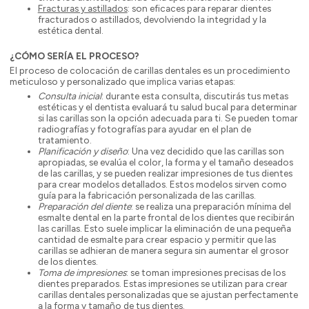
Fracturas y astillados
: son eficaces para reparar dientes
fracturados o astillados, devolviendo la integridad y la
estética dental.
¿CÓMO SERÍA EL PROCESO?
El proceso de colocación de carillas dentales es un procedimiento
meticuloso y personalizado que implica varias etapas:
Consulta inicial
: durante esta consulta, discutirás tus metas
estéticas y el dentista evaluará tu salud bucal para determinar
si las carillas son la opción adecuada para ti. Se pueden tomar
radiografías y fotografías para ayudar en el plan de
tratamiento.
Planificación y diseño
: Una vez decidido que las carillas son
apropiadas, se evalúa el color, la forma y el tamaño deseados
de las carillas, y se pueden realizar impresiones de tus dientes
para crear modelos detallados. Estos modelos sirven como
guía para la fabricación personalizada de las carillas.
Preparación del diente
: se realiza una preparación mínima del
esmalte dental en la parte frontal de los dientes que recibirán
las carillas. Esto suele implicar la eliminación de una pequeña
cantidad de esmalte para crear espacio y permitir que las
carillas se adhieran de manera segura sin aumentar el grosor
de los dientes.
Toma de impresiones
: se toman impresiones precisas de los
dientes preparados. Estas impresiones se utilizan para crear
carillas dentales personalizadas que se ajustan perfectamente
a la forma y tamaño de tus dientes.