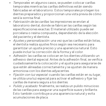
Temporales
: en algunos casos, se pueden colocar carillas
temporales mientras las carillas definitivas están siendo
fabricadas en el laboratorio. Estos temporales protegen los
dientes preparados y proporcionan una vista previa de cómo
será la sonrisa final.
Fabricación de las carillas
: las impresiones se envían al
laboratorio dental, donde se fabrican las carillas según las
especificaciones exactas. El material utilizado puede ser
porcelana o resina compuesta, dependiendo de la elección
del paciente y el dentista.
Ajustes y personalización
: una vez que las carillas están listas,
el dentista realiza ajustes finos según sea necesario para
garantizar un ajuste preciso y una apariencia natural. Esto
puede incluir la corrección de la forma y el color.
Adhesión
: las carillas se colocan en los dientes utilizando un
adhesivo dental especial. Antes de la adhesión final, se verifica
cuidadosamente la colocación y el ajuste para asegurarse de
que estén alineadas correctamente y se ajusten de manera
armoniosa con los dientes adyacentes.
Fijación con luz especial
: cuando las carillas están en su lugar,
se utiliza una luz especial para activar el adhesivo y fijar las
carillas de manera segura a los dientes.
Pulido y acabado
: finalmente, se realiza un pulido minucioso
de las carillas para asegurar una superficie suave y brillante.
Esto también contribuye a una apariencia natural y evita
acumulaciones de placa.