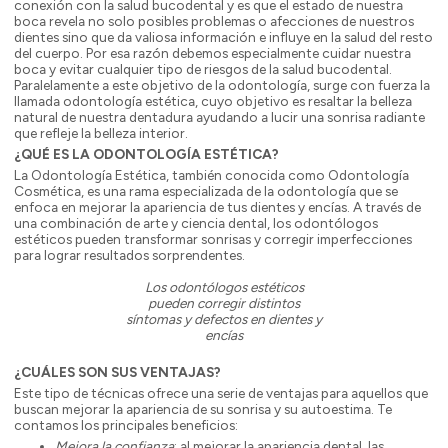
conexión con la salud bucodental y es que el estado de nuestra
boca revela no solo posibles problemas o afecciones de nuestros
dientes sino que da valiosa información e influye en la salud del resto
del cuerpo. Por esa razón debemos especialmente cuidar nuestra
boca y evitar cualquier tipo de riesgos de la salud bucodental.
Paralelamente a este objetivo de la odontología, surge con fuerza la
llamada odontología estética, cuyo objetivo es resaltar la belleza
natural de nuestra dentadura ayudando a lucir una sonrisa radiante
que refleje la belleza interior.
¿QUÉ ES LA ODONTOLOGÍA ESTÉTICA?
La Odontología Estética, también conocida como Odontología
Cosmética, es una rama especializada de la odontología que se
enfoca en mejorar la apariencia de tus dientes y encías. A través de
una combinación de arte y ciencia dental, los odontólogos
estéticos pueden transformar sonrisas y corregir imperfecciones
para lograr resultados sorprendentes.
Los odontólogos estéticos
pueden corregir distintos
síntomas y defectos en dientes y
encías
¿CUÁLES SON SUS VENTAJAS?
Este tipo de técnicas ofrece una serie de ventajas para aquellos que
buscan mejorar la apariencia de su sonrisa y su autoestima. Te
contamos los principales beneficios:
Mejora la confianza
: al mejorar la apariencia dental, las