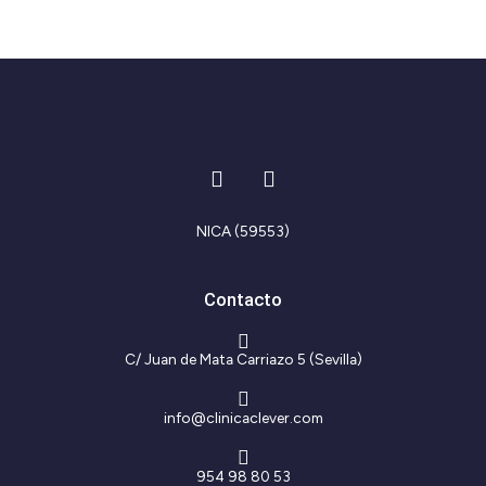
I
F
n
a
s
c
t
e
NICA (59553)
a
b
g
o
r
o
Contacto
a
k
m
-
f
C/ Juan de Mata Carriazo 5 (Sevilla)
info@clinicaclever.com
954 98 80 53