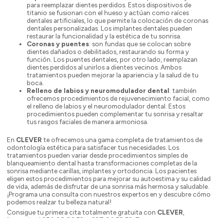
para reemplazar dientes perdidos. Estos dispositivos de
titanio se fusionan con el hueso y actúan como raíces
dentales artificiales, lo que permite la colocación de coronas
dentales personalizadas. Los implantes dentales pueden
restaurar la funcionalidad y la estética de tu sonrisa.
Coronas y puentes
: son fundas que se colocan sobre
dientes dañados o debilitados, restaurando su forma y
función. Los puentes dentales, por otro lado, reemplazan
dientes perdidos al unirlos a dientes vecinos. Ambos
tratamientos pueden mejorar la apariencia y la salud de tu
boca.
Relleno de labios y neuromodulador dental
: también
ofrecemos procedimientos de rejuvenecimiento facial, como
el relleno de labios y el neuromodulador dental. Estos
procedimientos pueden complementar tu sonrisa y resaltar
tus rasgos faciales de manera armoniosa.
En
CLEVER
te ofrecemos una gama completa de tratamientos de
odontología estética para satisfacer tus necesidades. Los
tratamientos pueden variar desde procedimientos simples de
blanqueamiento dental hasta transformaciones completas de la
sonrisa mediante carillas, implantes y ortodoncia. Los pacientes
eligen estos procedimientos para mejorar su autoestima y su calidad
de vida, además de disfrutar de una sonrisa más hermosa y saludable.
¡Programa una consulta con nuestros expertos en y descubre cómo
podemos realzar tu belleza natural!
Consigue tu primera cita totalmente gratuita con
CLEVER
,