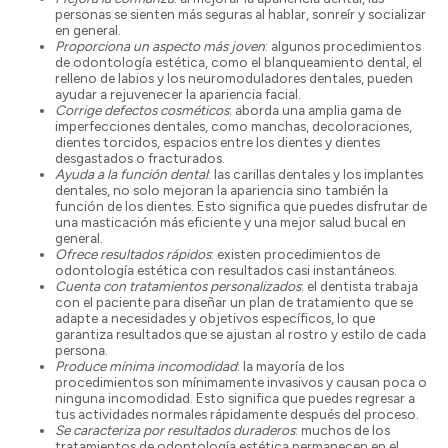
personas se sienten más seguras al hablar, sonreír y socializar
en general.
Proporciona un aspecto más joven
: algunos procedimientos
de odontología estética, como el blanqueamiento dental, el
relleno de labios y los neuromoduladores dentales, pueden
ayudar a rejuvenecer la apariencia facial.
Corrige defectos cosméticos
: aborda una amplia gama de
imperfecciones dentales, como manchas, decoloraciones,
dientes torcidos, espacios entre los dientes y dientes
desgastados o fracturados.
Ayuda a la función dental
: las carillas dentales y los implantes
dentales, no solo mejoran la apariencia sino también la
función de los dientes. Esto significa que puedes disfrutar de
una masticación más eficiente y una mejor salud bucal en
general.
Ofrece resultados rápidos
: existen procedimientos de
odontología estética con resultados casi instantáneos.
Cuenta con tratamientos personalizados
: el dentista trabaja
con el paciente para diseñar un plan de tratamiento que se
adapte a necesidades y objetivos específicos, lo que
garantiza resultados que se ajustan al rostro y estilo de cada
persona.
Produce mínima incomodidad
: la mayoría de los
procedimientos son mínimamente invasivos y causan poca o
ninguna incomodidad. Esto significa que puedes regresar a
tus actividades normales rápidamente después del proceso.
Se caracteriza por resultados duraderos
: muchos de los
tratamientos de odontología estética permanecen en el