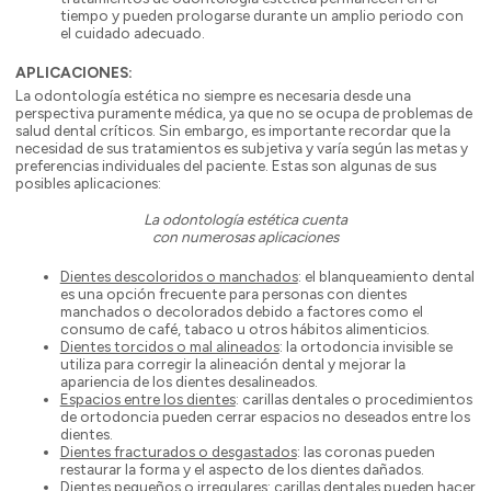
tiempo y pueden prologarse durante un amplio periodo con
el cuidado adecuado.
APLICACIONES:
La odontología estética no siempre es necesaria desde una
perspectiva puramente médica, ya que no se ocupa de problemas de
salud dental críticos. Sin embargo, es importante recordar que la
necesidad de sus tratamientos es subjetiva y varía según las metas y
preferencias individuales del paciente. Estas son algunas de sus
posibles aplicaciones:
La odontología estética cuenta
con numerosas aplicaciones
Dientes descoloridos o manchados
: el blanqueamiento dental
es una opción frecuente para personas con dientes
manchados o decolorados debido a factores como el
consumo de café, tabaco u otros hábitos alimenticios.
Dientes torcidos o mal alineados
: la ortodoncia invisible se
utiliza para corregir la alineación dental y mejorar la
apariencia de los dientes desalineados.
Espacios entre los dientes
: carillas dentales o procedimientos
de ortodoncia pueden cerrar espacios no deseados entre los
dientes.
Dientes fracturados o desgastados
: las coronas pueden
restaurar la forma y el aspecto de los dientes dañados.
Dientes pequeños o irregulares
: carillas dentales pueden hacer