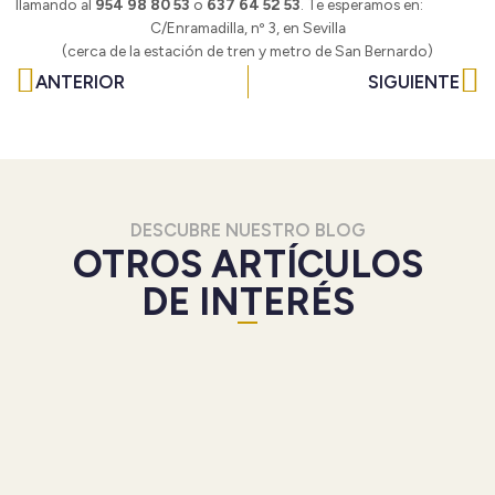
llamando al
954 98 80 53
o
637 64 52 53
. Te esperamos en:
C/Enramadilla, nº 3, en Sevilla
(cerca de la estación de tren y metro de San Bernardo)
Ant
Si
ANTERIOR
SIGUIENTE
DESCUBRE NUESTRO BLOG
OTROS ARTÍCULOS
DE INTERÉS