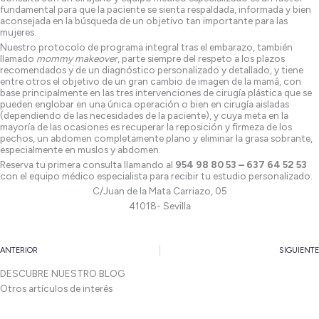
fundamental para que la paciente se sienta respaldada, informada y bien
aconsejada en la búsqueda de un objetivo tan importante para las
mujeres.
Nuestro protocolo de programa integral tras el embarazo, también
llamado
mommy makeover
, parte siempre del respeto a los plazos
recomendados y de un diagnóstico personalizado y detallado, y tiene
entre otros el objetivo de un gran cambio de imagen de la mamá, con
base principalmente en las tres intervenciones de cirugía plástica que se
pueden englobar en una única operación o bien en cirugía aisladas
(dependiendo de las necesidades de la paciente), y cuya meta en la
mayoría de las ocasiones es recuperar la reposición y firmeza de los
pechos, un abdomen completamente plano y eliminar la grasa sobrante,
especialmente en muslos y abdomen.
Reserva tu primera consulta llamando al
954 98 80 53 – 637 64 52 53
con el equipo médico especialista para recibir tu estudio personalizado.
C/Juan de la Mata Carriazo, 05
41018- Sevilla
Ant
ANTERIOR
SIGUIENTE
DESCUBRE NUESTRO BLOG
Otros artículos de interés