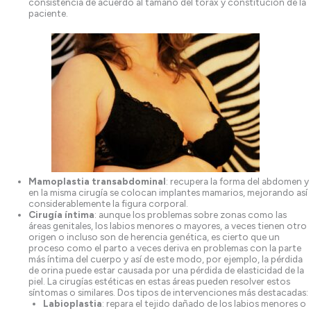
consistencia de acuerdo al tamaño del torax y constitución de la
paciente.
Mamoplastia transabdominal
: recupera la forma del abdomen y
en la misma cirugía se colocan implantes mamarios, mejorando así
considerablemente la figura corporal.
Cirugía íntima
: aunque los problemas sobre zonas como las
áreas genitales, los labios menores o mayores, a veces tienen otro
origen o incluso son de herencia genética, es cierto que un
proceso como el parto a veces deriva en problemas con la parte
más íntima del cuerpo y así de este modo, por ejemplo, la pérdida
de orina puede estar causada por una pérdida de elasticidad de la
piel. La cirugías estéticas en estas áreas pueden resolver estos
síntomas o similares. Dos tipos de intervenciones más destacadas:
Labioplastia
: repara el tejido dañado de los labios menores o