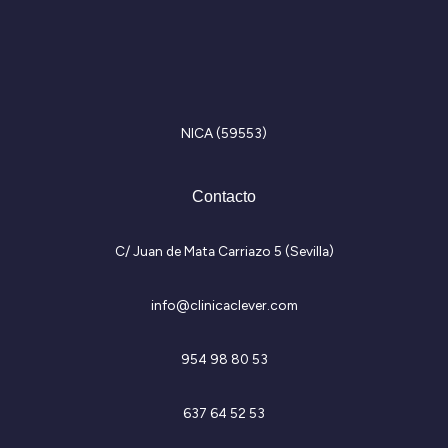
I
F
n
a
s
c
t
e
NICA (59553)
a
b
g
o
r
o
Contacto
a
k
m
-
f
C/ Juan de Mata Carriazo 5 (Sevilla)
info@clinicaclever.com
954 98 80 53
637 64 52 53