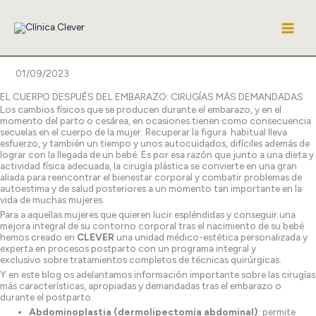
Ir
al
contenido
01/09/2023
EL CUERPO DESPUÉS DEL EMBARAZO: CIRUGÍAS MÁS DEMANDADAS
Los cambios físicos que se producen durante el embarazo, y en el
momento del parto o cesárea, en ocasiones tienen como consecuencia
secuelas en el cuerpo de la mujer. Recuperar la figura habitual lleva
esfuerzo, y también un tiempo y unos autocuidados, difíciles además de
lograr con la llegada de un bebé. Es por esa razón que junto a una dieta y
actividad física adecuada, la cirugía plástica se convierte en una gran
aliada para reencontrar el bienestar corporal y combatir problemas de
autoestima y de salud posteriores a un momento tan importante en la
vida de muchas mujeres.
Para a aquellas mujeres que quieren lucir espléndidas y conseguir una
mejora integral de su contorno corporal tras el nacimiento de su bebé
hemos creado en
CLEVER
una unidad médico-estética personalizada y
experta en procesos postparto con un programa integral y
exclusivo sobre tratamientos completos de técnicas quirúrgicas.
Y en este blog os adelantamos información importante sobre las cirugías
más características, apropiadas y demandadas tras el embarazo o
durante el postparto.
Abdominoplastia (dermolipectomia abdominal)
: permite