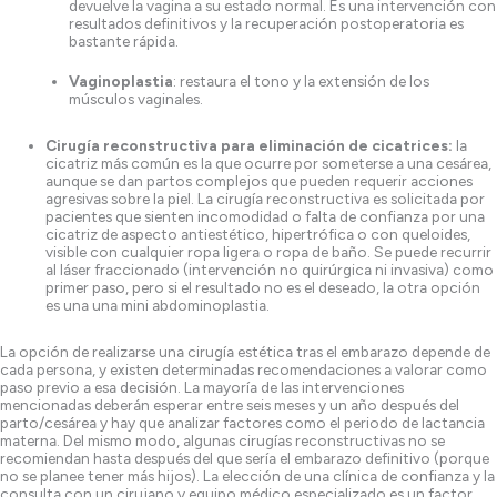
devuelve la vagina a su estado normal. Es una intervención con
resultados definitivos y la recuperación postoperatoria es
bastante rápida.
Vaginoplastia
: restaura el tono y la extensión de los
músculos vaginales.
Cirugía reconstructiva para eliminación de cicatrices:
la
cicatriz más común es la que ocurre por someterse a una cesárea,
aunque se dan partos complejos que pueden requerir acciones
agresivas sobre la piel. La cirugía reconstructiva es solicitada por
pacientes que sienten incomodidad o falta de confianza por una
cicatriz de aspecto antiestético, hipertrófica o con queloides,
visible con cualquier ropa ligera o ropa de baño. Se puede recurrir
al láser fraccionado (intervención no quirúrgica ni invasiva) como
primer paso, pero si el resultado no es el deseado, la otra opción
es una una mini abdominoplastia.
La opción de realizarse una cirugía estética tras el embarazo depende de
cada persona, y existen determinadas recomendaciones a valorar como
paso previo a esa decisión. La mayoría de las intervenciones
mencionadas deberán esperar entre seis meses y un año después del
parto/cesárea y hay que analizar factores como el periodo de lactancia
materna. Del mismo modo, algunas cirugías reconstructivas no se
recomiendan hasta después del que sería el embarazo definitivo (porque
no se planee tener más hijos). La elección de una clínica de confianza y la
consulta con un cirujano y equipo médico especializado es un factor