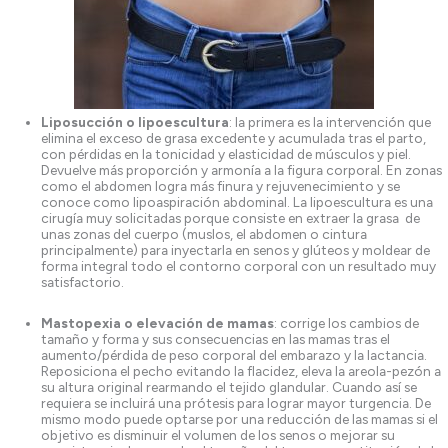
Liposucción o lipoescultura
: la primera es la intervención que
elimina el exceso de grasa excedente y acumulada tras el parto,
con pérdidas en la tonicidad y elasticidad de músculos y piel.
Devuelve más proporción y armonía a la figura corporal. En zonas
como el abdomen logra más finura y rejuvenecimiento y se
conoce como lipoaspiración abdominal. La lipoescultura es una
cirugía muy solicitadas porque consiste en extraer la grasa de
unas zonas del cuerpo (muslos, el abdomen o cintura
principalmente) para inyectarla en senos y glúteos y moldear de
forma integral todo el contorno corporal con un resultado muy
satisfactorio.
Mastopexia o elevación de mamas
: corrige los cambios de
tamaño y forma y sus consecuencias en las mamas tras el
aumento/pérdida de peso corporal del embarazo y la lactancia.
Reposiciona el pecho evitando la flacidez, eleva la areola-pezón a
su altura original rearmando el tejido glandular. Cuando así se
requiera se incluirá una prótesis para lograr mayor turgencia. De
mismo modo puede optarse por una reducción de las mamas si el
objetivo es disminuir el volumen de los senos o mejorar su