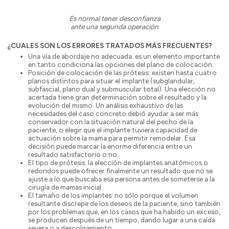
Es normal tener desconfianza
ante una segunda operación
¿CUALES SON LOS ERRORES TRATADOS MÁS FRECUENTES?
Una vía de abordaje no adecuada: es un elemento importante
en tanto condiciona las opciones del plano de colocación.
Posición de colocación de las prótesis: existen hasta cuatro
planos distintos para situar el implante (subglandular,
subfascial, plano dual y submuscular total). Una elección no
acertada tiene gran determinación sobre el resultado y la
evolución del mismo. Un análisis exhaustivo de las
necesidades del caso concreto debió ayudar a ser más
conservador con la situación natural del pecho de la
paciente, o elegir que el implante tuviera capacidad de
actuación sobre la mama para permitir remodelar. Esa
decisión puede marcar la enorme diferencia entre un
resultado satisfactorio o no.
El tipo de prótesis: la elección de implantes anatómicos o
redondos puede ofrecer finalmente un resultado que no se
ajuste a lo que buscaba esa persona antes de someterse a la
cirugía de mamas inicial.
El tamaño de los implantes: no sólo porque el volumen
resultante discrepe de los deseos de la paciente, sino también
por los problemas que, en los casos que ha habido un exceso,
se producen después de un tiempo, dando lugar a una caída
severa o a descolgamiento.