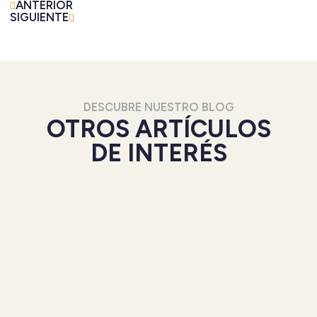
ANTERIOR
Ant
Siguiente
SIGUIENTE
DESCUBRE NUESTRO BLOG
OTROS ARTÍCULOS
DE INTERÉS