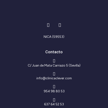
I
F
n
a
s
c
t
e
NICA (59553)
a
b
g
o
r
o
Contacto
a
k
m
-
f
C/ Juan de Mata Carriazo 5 (Sevilla)
info@clinicaclever.com
954 98 80 53
637 64 52 53