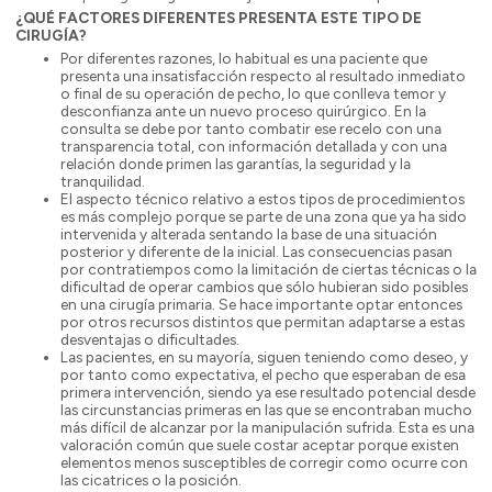
¿QUÉ FACTORES DIFERENTES PRESENTA ESTE TIPO DE
CIRUGÍA?
Por diferentes razones, lo habitual es una paciente que
presenta una insatisfacción respecto al resultado inmediato
o final de su operación de pecho, lo que conlleva temor y
desconfianza ante un nuevo proceso quirúrgico. En la
consulta se debe por tanto combatir ese recelo con una
transparencia total, con información detallada y con una
relación donde primen las garantías, la seguridad y la
tranquilidad.
El aspecto técnico relativo a estos tipos de procedimientos
es más complejo porque se parte de una zona que ya ha sido
intervenida y alterada sentando la base de una situación
posterior y diferente de la inicial. Las consecuencias pasan
por contratiempos como la limitación de ciertas técnicas o la
dificultad de operar cambios que sólo hubieran sido posibles
en una cirugía primaria. Se hace importante optar entonces
por otros recursos distintos que permitan adaptarse a estas
desventajas o dificultades.
Las pacientes, en su mayoría, siguen teniendo como deseo, y
por tanto como expectativa, el pecho que esperaban de esa
primera intervención, siendo ya ese resultado potencial desde
las circunstancias primeras en las que se encontraban mucho
más difícil de alcanzar por la manipulación sufrida. Esta es una
valoración común que suele costar aceptar porque existen
elementos menos susceptibles de corregir como ocurre con
las cicatrices o la posición.