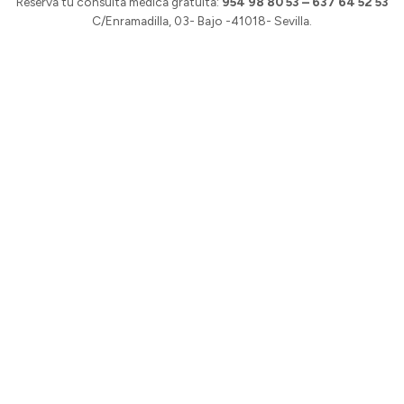
Reserva tu consulta médica gratuita:
954 98 80 53 – 637 64 52 53
C/Enramadilla, 03- Bajo -41018- Sevilla.