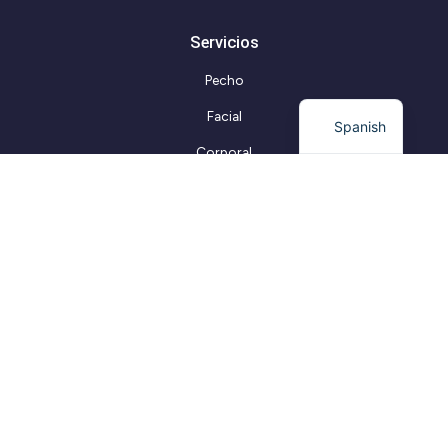
Servicios
Pecho
Facial
Spanish
Corporal
Capilar
Información Legal
Aviso Legal
Protección de Datos
Política de Privacidad
Política de Cookies
Declaración de accesibilidad