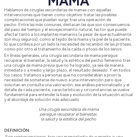
MAMA
Hablamos de cirugías secundarias de mamas con aquellas
intervenciones que tienen como objetivo tratar las posibles
complicaciones que puedan surgir tras una operación de
pecho. Entre las más comunes, destacan las que son consecuencia
del paso del tiempo y el envejecimiento natural, factor que puede
afectar tanto a los implantes mamarios (a pesar de que actualmente
son muy seguros), como al tejido de la mama y la piel de la paciente,
lo que conlleva por un lado la necesidad de recambio de las prótesis,
como por otro el tratamiento de la caída o ptosis de los senos.
En líneas generales, una cirugía secundaria de mama persigue
recuperar el bienestar, la salud y la estética del pecho femenino tras
una cirugía de mama previa que no ha logrado, ya sea de manera
inmediata o a medio y largo plazo, el resultado deseado. Y en todos
los casos, tratamos a personas que no consideraban a priori la
necesidad de someterse de nuevo a una intervención pero que
solicitan en consulta una valoración; ese análisis personalizado y al
detalle de cada paciente, características y circunstancias se vuelve
fundamental para entender la base y evolución de la situación actual
y el abordaje de solución más adecuado.
Una cirugía secundaria de mama
persigue recuperar el bienestar,
la salud y la estética del pecho
DEFINICIÓN:
Son reintervenciones, tras una mamoplastia de aumento o una