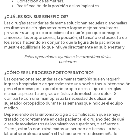
Corrección de asimetrías.
Rectificación de la posición de los implantes.
¿CUÁLES SON SUS BENEFICIOS?
Las cirugías secundarias de mama solucionan secuelas o anomalías
resultantes de cirugías anteriores o logran mejorar resultados
previos. Es un tipo de procedimiento quirúrgico que consigue
armonizar las proporciones, la posición, el tamaño o el aspecto de
los senos, haciendo en conjunto que la figura de la paciente se
muestre equilibrada, lo que influye directamente en su bienestar y
Estas operaciones ayudan a la autoestima de las
pacientes
¿CÓMO ES EL PROCESO POSTOPERATORIO?
Las operaciones secundarias de mamas también suelen requerir
ingreso hospitalario de generalmente una noche tras la intervención
pero el proceso postoperatorio propio de este tipo de cirugías
mamarias presenta un grado más leve de molestias o dolor. Sí
comparte con una mamoplastia la necesidad de utilizar un
sujetador ortopédico durante las semanas que indique el equipo
médico.
Dependiendo de la sintomatología o complicación que se haya
tratado concretamente en cada paciente, el cirujano decide qué
clase de movimientos de los miembros superiores, o esfuerzos
físicos, estarán contraindicados un periodo de tiempo. La baja
laboral se prologará según el trabajo concreto desempeñado.