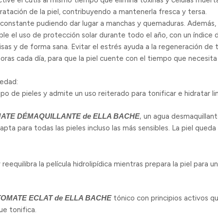
tive el cutis al mismo tiempo que elimina toxinas y células muert
ratación de la piel, contribuyendo a mantenerla fresca y tersa.
a constante pudiendo dar lugar a manchas y quemaduras. Además, a
le el uso de protección solar durante todo el año, con un índice d
risas y de forma sana. Evitar el estrés ayuda a la regeneración de t
oras cada día, para que la piel cuente con el tiempo que necesit
 edad:
tipo de pieles y admite un uso reiterado para tonificar e hidratar l
MATE DÉMAQUILLANTE de ELLA BACHE
,
un agua desmaquillante
 apta para todas las pieles incluso las más sensibles. La piel queda 
 reequilibra la película hidrolipídica mientras prepara la piel par
TOMATE ECLAT de ELLA BACHE
tónico con principios activos qu
que tonifica.