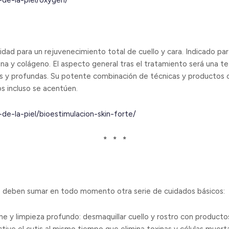
-de-la-piel/oxygen/
idad para un rejuvenecimiento total de cuello y cara. Indicado par
stina y colágeno. El aspecto general tras el tratamiento será una t
as y profundas. Su potente combinación de técnicas y productos
s incluso se acentúen.
de-la-piel/bioestimulacion-skin-forte/
* * *
se deben sumar en todo momento otra serie de cuidados básicos:
e y limpieza profundo: desmaquillar cuello y rostro con productos