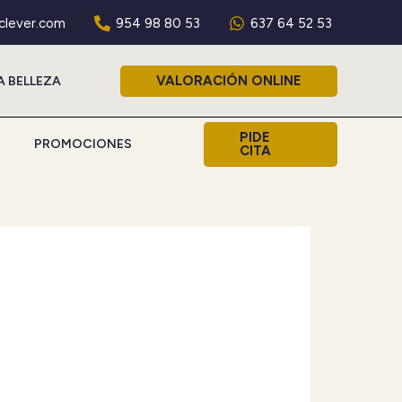
aclever.com
954 98 80 53
637 64 52 53
VALORACIÓN ONLINE
A BELLEZA
PIDE
PROMOCIONES
CITA