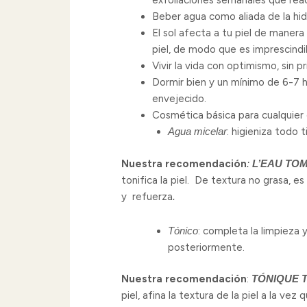
exfoliaciones semanales que reac
Beber agua como aliada de la hid
El sol afecta a tu piel de maner
piel, de modo que es imprescindib
Vivir la vida con optimismo, sin p
Dormir bien y un mínimo de 6-7 h
envejecido.
Cosmética básica para cualquier
Agua micelar
: higieniza todo 
Nuestra recomendación
:
L’EAU TO
tonifica la piel. De textura no grasa, es
y refuerza
.
Tónico
: completa la limpieza y
posteriormente.
Nuestra recomendación
:
TÓNIQUE 
piel, afina la textura de la piel a la vez 