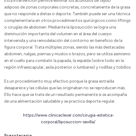
Esta intervención permite eliminar los acúmulos de tejido
adiposo de zonas corporales concretas, concretamente de la grasa
que no responde a dietas o deporte. También puede ser una técnica
complementaria en otros procedimientos quirúrgicos como liftings
o cirugías de abdomen. Mediante la liposucción se logra una
disminución importante del volumen en el área del cuerpo
intervenida y una remodelación del contorno en beneficio de la
figura corporal. Trata múltiples zonas, siendo las más destacadas
abdomen, nalgas, piernas y muslos o brazos, pero se utiliza asimismo
en el cuello para combatir la papada, la espalda (sobre todo en la
región infraescapular, axila posterior o lumbares) y rodillas y tobillos.
Es un procedimiento muy efectivo porque la grasa extraída
desaparece y las células que las originaban no se reproducen más.
Ello hace que se trate de un resultado permanente si se acompaña
de una alimentación saludable y se practica deporte regular.
https://www.clinicaclever.com/cirugia-estetica-
corporal/liposuccion-sevilla/
Presoterapia