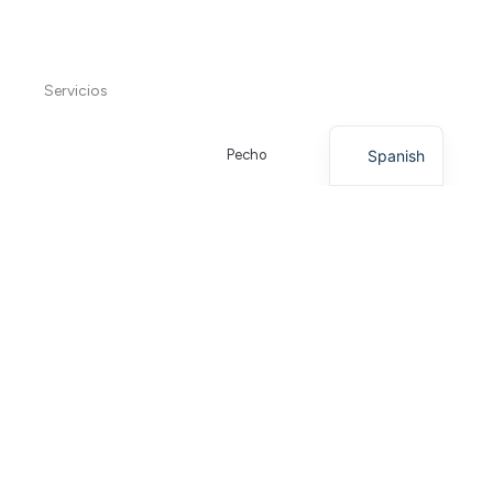
Servicios
Spanish
Pecho
Facial
Corporal
Capilar
Información Legal
Aviso Legal
Protección de Datos