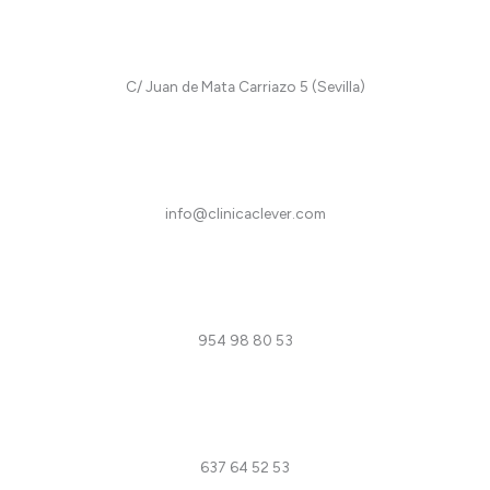
m
-
f
C/ Juan de Mata Carriazo 5 (Sevilla)
info@clinicaclever.com
954 98 80 53
637 64 52 53