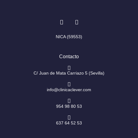
I
F
n
a
s
c
t
e
NICA (59553)
a
b
g
o
r
o
Contacto
a
k
m
-
f
C/ Juan de Mata Carriazo 5 (Sevilla)
info@clinicaclever.com
954 98 80 53
637 64 52 53