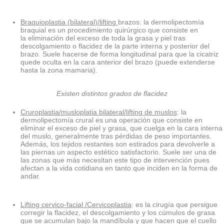
Braquioplastia (bilateral)/lifting
brazos: la dermolipectomía
braquial es un procedimiento quirúrgico que consiste en
la eliminación del exceso de toda la grasa y piel tras
descolgamiento o flacidez de la parte interna y posterior del
brazo. Suele hacerse de forma longitudinal para que la cicatriz
quede oculta en la cara anterior del brazo (puede extenderse
hasta la zona mamaria).
Existen distintos grados de flacidez
Cruroplastia/musloplatia bilateral/lifting de muslos
: la
dermolipectomía crural es una operación que consiste en
eliminar el exceso de piel y grasa, que cuelga en la cara interna
del muslo, generalmente tras pérdidas de peso importantes.
Además, los tejidos restantes son estirados para devolverle a
las piernas un aspecto estético satisfactorio. Suele ser una de
las zonas que más necesitan este tipo de intervención pues
afectan a la vida cotidiana en tanto que inciden en la forma de
andar.
Lifting cervico-facial /Cervicoplastia
: es la cirugía que persigue
corregir la flacidez, el descolgamiento y los cúmulos de grasa
que se acumulan bajo la mandíbula y que hacen que el cuello