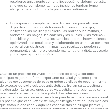
resolverse únicamente con una liposucción o abdominoplastia
sino que se complementan. Las incisiones tendrán forma
alargada para incluir toda la piel que escindiremos.
Lipoaspiración complementaria
: liposucción para eliminar
depósitos de grasa de determinadas zonas del cuerpo,
incluyendo las mejillas y el cuello, los brazos y las mamas, el
abdomen, las nalgas, las caderas y los muslos, y las rodillas y
los tobillos y que refuerza los cambios de otras intervenciones
optimizando los resultados y colaborando en un nuevo contorno
corporal con cicatrices mínimas. Los resultados pueden ser
permanentes, siempre y cuando mantenga una dieta adecuada
y practique ejercicio periódicamente.
Cuando un paciente ha vivido un proceso de cirugía bariátrica
consigue mejorar de forma importante su salud y su peso pero
algunas consecuencias de esas grandes pérdidas de peso, en forma
de excesos de piel y colgajos antiestéticos, frenan su autoestima e
inciden además en acciones de su vida cotidiana relacionadas con el
movimiento, el vestuario o la agilidad. Las intervenciones
postbariátricas se convierten en clave para la recuperación emocional.
Es por ello que cada vez existe mayor sinergia entre equipos médicos
que tratan la obesidad y aquellos especialistas en cirugía plástica y
reparadadora, pues es su trabajo conjunto el responsable de devolver