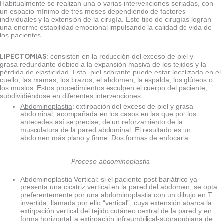
Habitualmente se realizan una o varias intervenciones seriadas, con
un espacio mínimo de tres meses dependiendo de factores
individuales y la extensión de la cirugía. Este tipo de cirugías logran
una enorme estabilidad emocional impulsando la calidad de vida de
los pacientes.
LIPECTOMIAS
: consisten en la reducción del exceso de piel y
grasa redundante debido a la expansión masiva de los tejidos y la
pérdida de elasticidad. Esta piel sobrante puede estar localizada en el
cuello, las mamas, los brazos, el abdomen, la espalda, los glúteos o
los muslos. Estos procedimientos esculpen el cuerpo del paciente,
subdividiéndose en diferentes intervenciones:
Abdominoplastia
: extirpación del exceso de piel y grasa
abdominal, acompañada en los casos en las que por los
antecedes así se precise, de un reforzamiento de la
musculatura de la pared abdominal. El resultado es un
abdomen más plano y firme. Dos formas de enfocarla:
Proceso abdominoplastia
Abdominoplastia Vertical: si el paciente post bariátrico ya
presenta una cicatriz vertical en la pared del abdomen, se opta
preferentemente por una abdominoplastia con un dibujo en T
invertida, llamada por ello “vertical”, cuya extensión abarca la
extirpación vertical del tejido cutáneo central de la pared y en
forma horizontal la extirpación infraumbilical-suprapubiana de