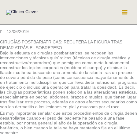
Ir
al
contenido
13/06/2019
CIRUGÍAS POSTBARIATRICAS: RECUPERA LA FIGURA TRAS
DEJAR ATRÁS EL SOBREPESO
Bajo la etiqueta de cirugías postbariatricas se recogen las
intervenciones y técnicas quirúrgicas (técnicas de cirugía estética y
reconstructiva/reparadora) que persiguen como meta fundamental
reconstruir los tejidos corporales (moldear el cuerpo) y eliminar la
flacidez cutánea buscando una armonía de la silueta tras un proceso
de severa pérdida de peso (como consecuencia mayoritariamente de
un tratamiento multidisciplinar que conlleva dieta nutricional, programa
de ejercicio o incluso una operación para tratar la obesidad). Es decir,
las cirugías postbariatricas ponen solución a las alteraciones estéticas,
especialmente en pecho, abdomen, brazos o muslos, que tienen lugar
tras finalizar este proceso, además de otros efectos secundarios como
son las dermatitis o las lesiones en piel y mucosas por el roce.
Es muy importante señalar que estos procedimientos de cirugía deben
desarrollarse cuando el peso del paciente ha pasado a una fase
estable, por norma general al año de la operación de cirugía
bariátrica, o bien cuando la talla se haya mantenido fija en el último
semestre.