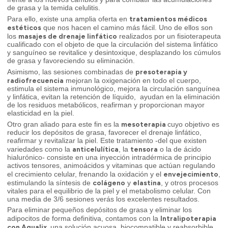
de grasa y la temida celulitis.
tratamientos médicos
Para ello, existe una amplia oferta en
e
stéticos
que nos hacen el camino más fácil. Uno de ellos son
masajes de drenaje linfático
los
realizados por un fisioterapeuta
cualificado con el objeto de que la circulación del sistema linfático
y sanguíneo se revitalice y desintoxique, desplazando los cúmulos
de grasa y favoreciendo su eliminación.
presoterapia y
Asimismo, las sesiones combinadas de
radiofrecuencia
mejoran la oxigenación en todo el cuerpo,
estimula el sistema inmunológico, mejora la circulación sanguínea
y linfática, evitan la retención de líquido, ayudan en la eliminación
de los residuos metabólicos, reafirman y proporcionan mayor
elasticidad en la piel.
mesoterapia
Otro gran aliado para este fin es la
cuyo objetivo es
reducir los depósitos de grasa, favorecer el drenaje linfático,
reafirmar y revitalizar la piel. Este tratamiento -del que existen
anticelulítica
tensora
variedades como la
, la
o la de ácido
hialurónico- consiste en una inyección intradérmica de principio
activos tensores, animoácidos y vitaminas que actúan regulando
envejecimiento
el crecimiento celular, frenando la oxidación y el
,
colágeno
elastina
estimulando la síntesis de
y
, y otros procesos
vitales para el equilibrio de la piel y el metabolismo celular. Con
una media de 3/6 sesiones verás los excelentes resultados.
Para eliminar pequeños depósitos de grasa y eliminar los
Intralipoterapia
adipocitos de forma definitiva, contamos con la
con Aqualix,
una solución acuosa, biocompatible y reabsorbible