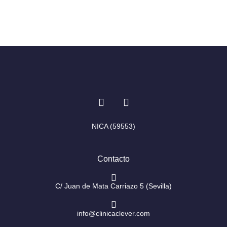
I
F
n
a
s
c
t
e
NICA (59553)
a
b
g
o
r
o
Contacto
a
k
m
-
f
C/ Juan de Mata Carriazo 5 (Sevilla)
info@clinicaclever.com