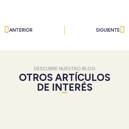
Ant
Si
ANTERIOR
SIGUIENTE
DESCUBRE NUESTRO BLOG
OTROS ARTÍCULOS
DE INTERÉS