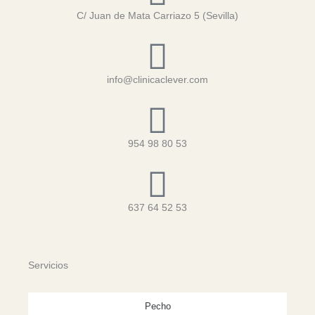
f
C/ Juan de Mata Carriazo 5 (Sevilla)
info@clinicaclever.com
954 98 80 53
637 64 52 53
Servicios
Pecho