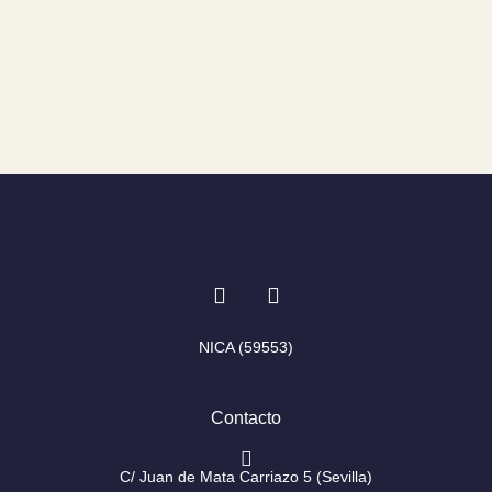
I
F
n
a
s
c
t
e
NICA (59553)
a
b
g
o
r
o
Contacto
a
k
m
-
f
C/ Juan de Mata Carriazo 5 (Sevilla)