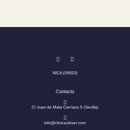
I
F
n
a
s
c
t
e
NICA (59553)
a
b
g
o
r
o
Contacto
a
k
m
-
f
C/ Juan de Mata Carriazo 5 (Sevilla)
info@clinicaclever.com