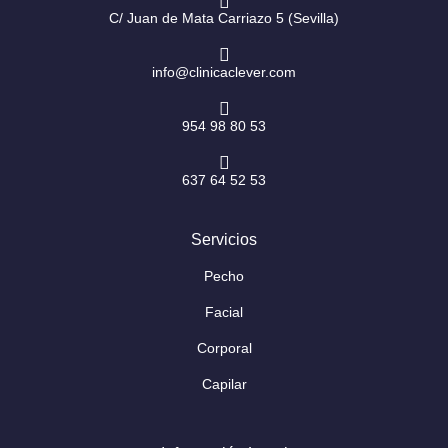
m
-
f
C/ Juan de Mata Carriazo 5 (Sevilla)
info@clinicaclever.com
954 98 80 53
637 64 52 53
Servicios
Pecho
Facial
Corporal
Capilar