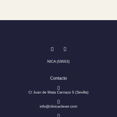
I
F
n
a
s
c
t
e
NICA (59553)
a
b
g
o
r
o
Contacto
a
k
m
-
f
C/ Juan de Mata Carriazo 5 (Sevilla)
info@clinicaclever.com