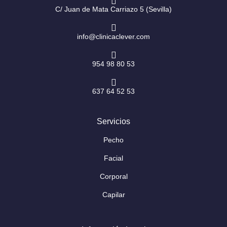
m
-
f
C/ Juan de Mata Carriazo 5 (Sevilla)
info@clinicaclever.com
954 98 80 53
637 64 52 53
Servicios
Pecho
Facial
Corporal
Capilar