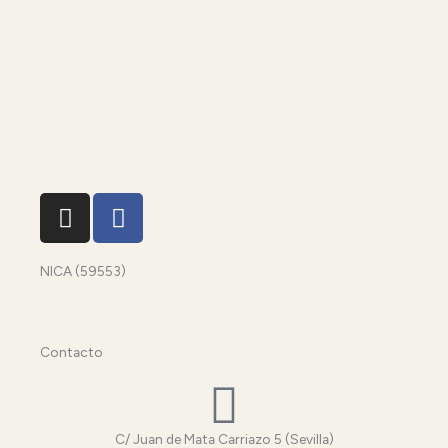
I
F
n
a
s
c
NICA (59553)
t
e
a
b
g
o
r
o
Contacto
a
k
m
-
f
C/ Juan de Mata Carriazo 5 (Sevilla)