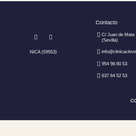
Contacto
I
F
C/ Juan de Mata 
n
a
(Sevilla)
s
c
t
e
info@clinicaclev
NICA (59553)
a
b
g
o
954 98 80 53
r
o
a
k
637 64 52 53
m
-
f
CO
Spanish