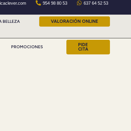
nicaclever.com
954 98 80 53
637 64 52 53
VALORACIÓN ONLINE
A BELLEZA
PIDE
PROMOCIONES
CITA