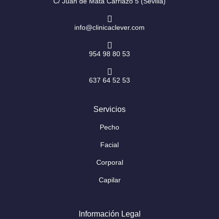
f
C/ Juan de Mata Carriazo 5 (Sevilla)
info@clinicaclever.com
954 98 80 53
637 64 52 53
Servicios
Pecho
Facial
Corporal
Capilar
Información Legal