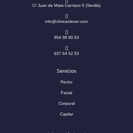
m
-
f
C/ Juan de Mata Carriazo 5 (Sevilla)
info@clinicaclever.com
954 98 80 53
637 64 52 53
Servicios
Pecho
Facial
Corporal
Capilar