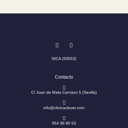
I
F
n
a
s
c
t
e
NICA (59553)
a
b
g
o
r
o
Contacto
a
k
m
-
f
C/ Juan de Mata Carriazo 5 (Sevilla)
info@clinicaclever.com
954 98 80 53