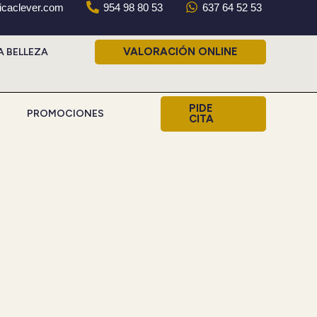
nicaclever.com
954 98 80 53
637 64 52 53
VALORACIÓN ONLINE
A BELLEZA
PIDE
PROMOCIONES
CITA