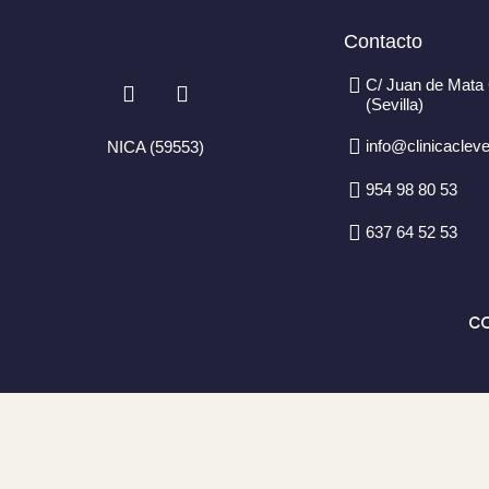
Contacto
I
F
C/ Juan de Mata 
n
a
(Sevilla)
s
c
t
e
info@clinicaclev
NICA (59553)
a
b
g
o
954 98 80 53
r
o
a
k
637 64 52 53
m
-
f
CO