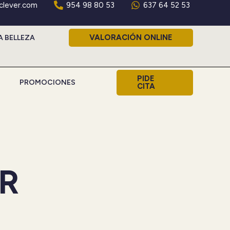
aclever.com
954 98 80 53
637 64 52 53
VALORACIÓN ONLINE
A BELLEZA
PIDE
PROMOCIONES
CITA
R