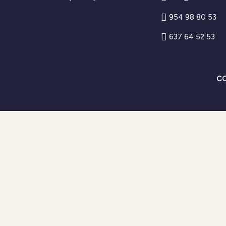
a
b
g
o
954 98 80 53
r
o
a
k
637 64 52 53
m
-
f
CO