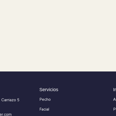
Servicios
I
Pecho
A
 Carriazo 5
Facial
P
ver.com