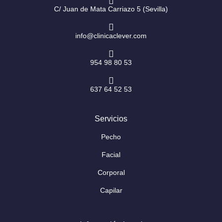
m
-
f
C/ Juan de Mata Carriazo 5 (Sevilla)
info@clinicaclever.com
954 98 80 53
637 64 52 53
Servicios
Pecho
Facial
Corporal
Capilar