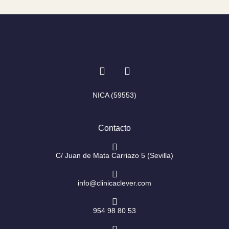
I
F
n
a
s
c
t
e
NICA (59553)
a
b
g
o
r
o
Contacto
a
k
m
-
f
C/ Juan de Mata Carriazo 5 (Sevilla)
info@clinicaclever.com
954 98 80 53